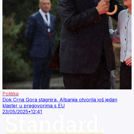
Politika
Dok Crna Gora stagnira, Albanija otvorila još jedan
klaster u pregovorima s EU
23/05/2025
•
12:41