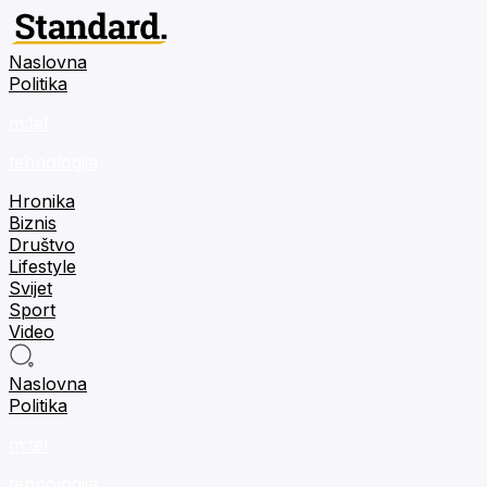
Naslovna
Politika
m:tel
tehnologija
Hronika
Biznis
Društvo
Lifestyle
Svijet
Sport
Video
Naslovna
Politika
m:tel
tehnologija