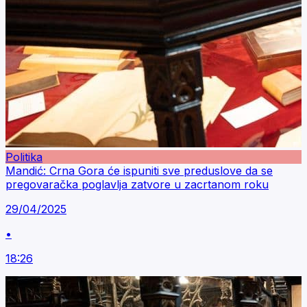
Politika
Mandić: Crna Gora će ispuniti sve preduslove da se
pregovaračka poglavlja zatvore u zacrtanom roku
29/04/2025
•
18:26