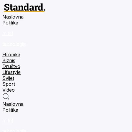
Naslovna
Politika
m:tel
tehnologija
Hronika
Biznis
Društvo
Lifestyle
Svijet
Sport
Video
Naslovna
Politika
m:tel
tehnologija