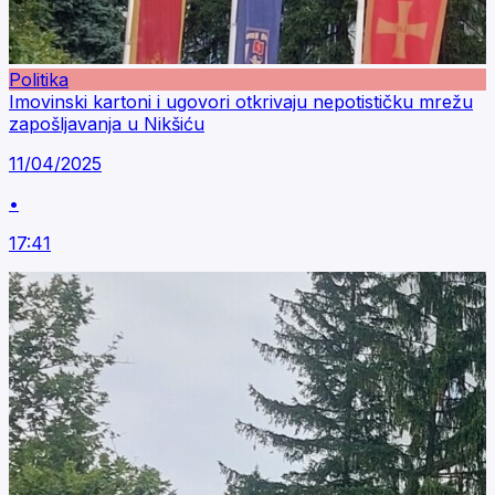
Politika
Imovinski kartoni i ugovori otkrivaju nepotističku mrežu
zapošljavanja u Nikšiću
11/04/2025
•
17:41