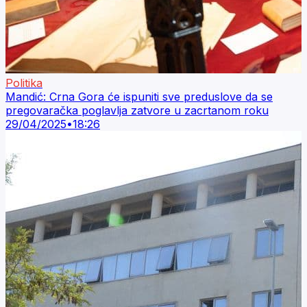
Politika
Mandić: Crna Gora će ispuniti sve preduslove da se
pregovaračka poglavlja zatvore u zacrtanom roku
29/04/2025
•
18:26