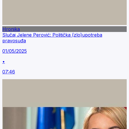
Hronika
Slučaj Jelene Perović: Politička (zlo)upotreba
pravosuđa
01/05/2025
•
07:46