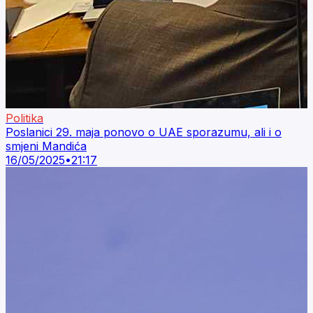
Politika
Poslanici 29. maja ponovo o UAE sporazumu, ali i o
smjeni Mandića
16/05/2025
•
21:17