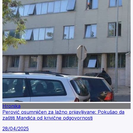
Hronika
Perović osumnjičen za lažno prijavljivane: Pokušao da
zaštiti Mandića od krivične odgovornosti
28/04/2025