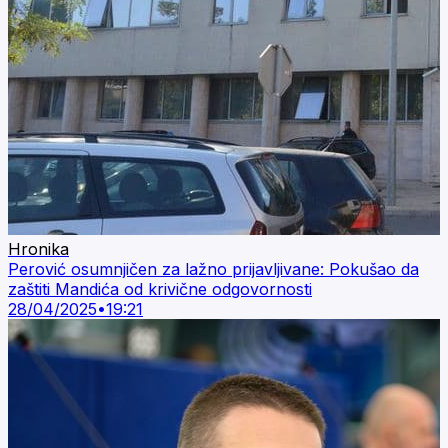
Hronika
Perović osumnjičen za lažno prijavljivane: Pokušao da
zaštiti Mandića od krivične odgovornosti
28/04/2025
•
19:21