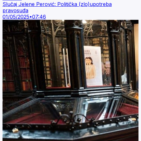
Slučaj Jelene Perović: Politička (zlo)upotreba
pravosuđa
01/05/2025
•
07:46