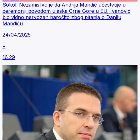
Sokol: Nezamislivo je da Andrija Mandić učestvuje u
ceremoniji povodom ulaska Crne Gore u EU, Ivanović
bio vidno nervozan naročito zbog pitanja o Danilu
Mandiću
24/04/2025
•
16:29