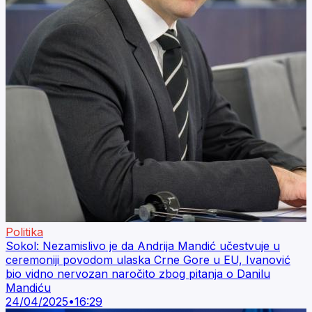
Politika
Sokol: Nezamislivo je da Andrija Mandić učestvuje u
ceremoniji povodom ulaska Crne Gore u EU, Ivanović
bio vidno nervozan naročito zbog pitanja o Danilu
Mandiću
24/04/2025
•
16:29