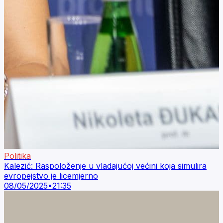
Politika
Kalezić: Raspoloženje u vladajućoj većini koja simulira
evropejstvo je licemjerno
08/05/2025
•
21:35