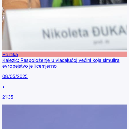
Politika
Kalezić: Raspoloženje u vladajućoj većini koja simulira
evropejstvo je licemjerno
08/05/2025
•
21:35