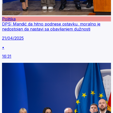
Politika
DPS: Mandić da hitno podnese ostavku, moralno je
nedostojan da nastavi sa obavljanjem dužnosti
21/04/2025
•
16:31