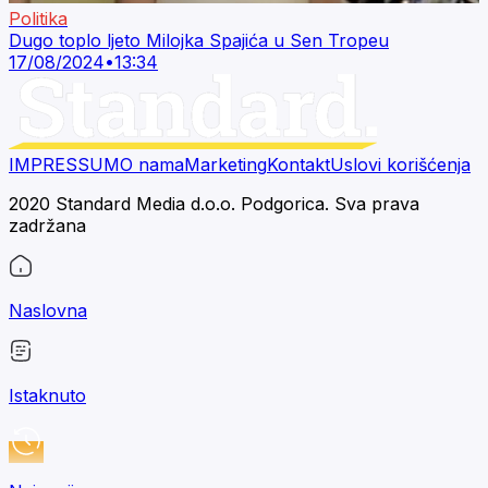
Politika
Dugo toplo ljeto Milojka Spajića u Sen Tropeu
17/08/2024
•
13:34
IMPRESSUM
O nama
Marketing
Kontakt
Uslovi korišćenja
2020 Standard Media d.o.o. Podgorica. Sva prava
zadržana
Naslovna
Istaknuto