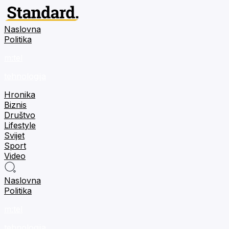
Naslovna
Politika
m:tel
tehnologija
Hronika
Biznis
Društvo
Lifestyle
Svijet
Sport
Video
Naslovna
Politika
m:tel
tehnologija