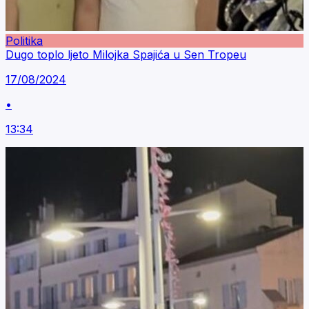
Politika
Dugo toplo ljeto Milojka Spajića u Sen Tropeu
17/08/2024
•
13:34