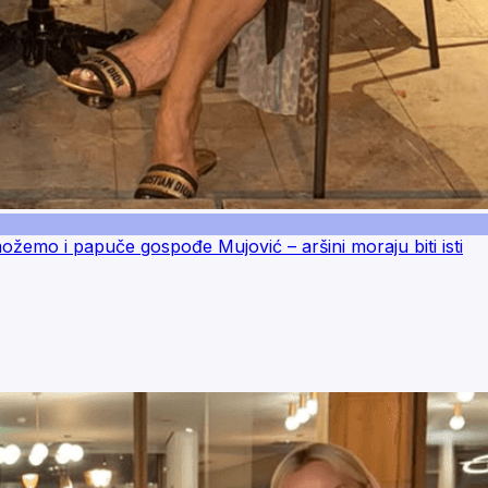
možemo i papuče gospođe Mujović – aršini moraju biti isti