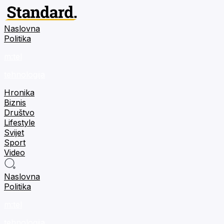
Naslovna
Politika
m:tel
tehnologija
Hronika
Biznis
Društvo
Lifestyle
Svijet
Sport
Video
Naslovna
Politika
m:tel
tehnologija