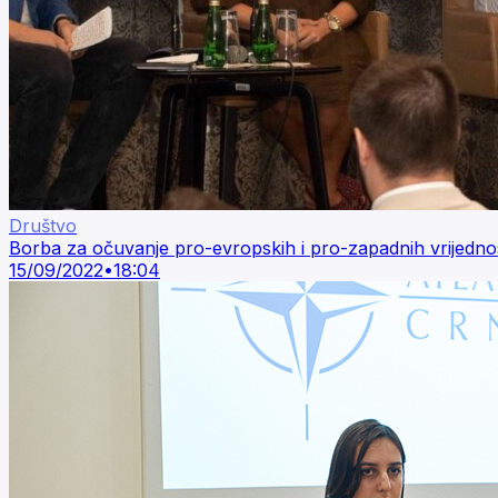
Društvo
Borba za očuvanje pro-evropskih i pro-zapadnih vrijedno
15/09/2022
•
18:04