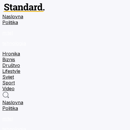
Naslovna
Politika
m:tel
tehnologija
Hronika
Biznis
Društvo
Lifestyle
Svijet
Sport
Video
Naslovna
Politika
m:tel
tehnologija