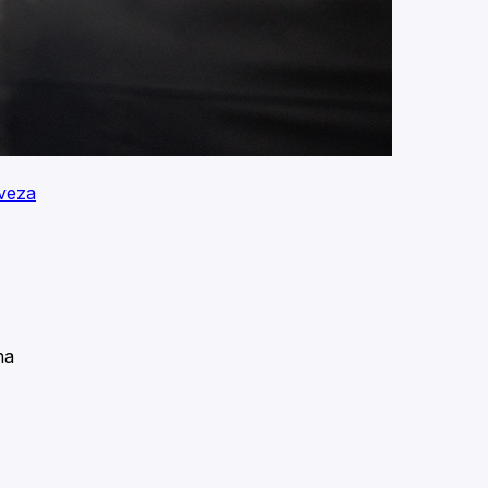
aveza
na