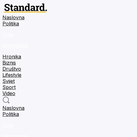
Naslovna
Politika
m:tel
tehnologija
Hronika
Biznis
Društvo
Lifestyle
Svijet
Sport
Video
Naslovna
Politika
m:tel
tehnologija