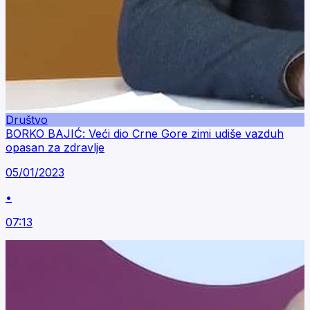
Društvo
BORKO BAJIĆ: Veći dio Crne Gore zimi udiše vazduh
opasan za zdravlje
05/01/2023
•
07:13