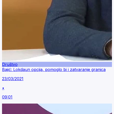
Društvo
Bajić: Lokdaun opcija, pomoglo bi i zatvaranje granica
23/03/2021
•
09:01