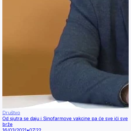
Društvo
Od sjutra se daju i Sinofarmove vakcine pa će sve ići sve
brže
16/03/2021
•
07:22