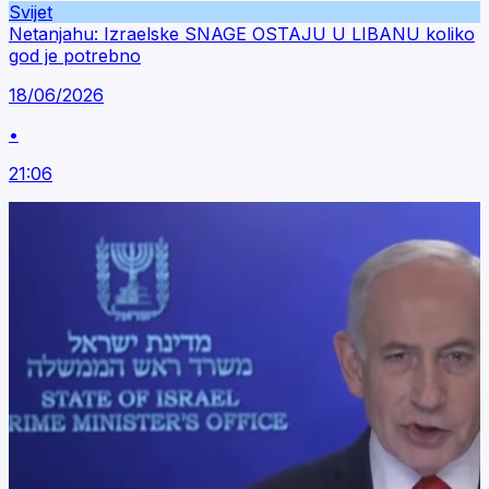
Svijet
Netanjahu: Izraelske SNAGE OSTAJU U LIBANU koliko
god je potrebno
18/06/2026
•
21:06