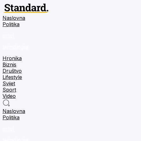
Naslovna
Politika
m:tel
tehnologija
Hronika
Biznis
Društvo
Lifestyle
Svijet
Sport
Video
Naslovna
Politika
m:tel
tehnologija