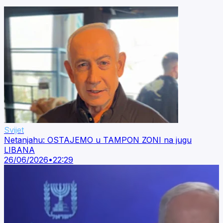
Svijet
Netanjahu: OSTAJEMO u TAMPON ZONI na jugu
LIBANA
26/06/2026
•
22:29