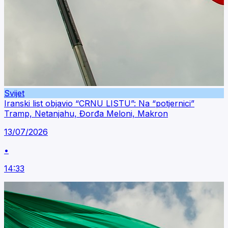
Svijet
Iranski list objavio “CRNU LISTU”: Na “potjernici”
Tramp, Netanjahu, Đorđa Meloni, Makron
13/07/2026
•
14:33