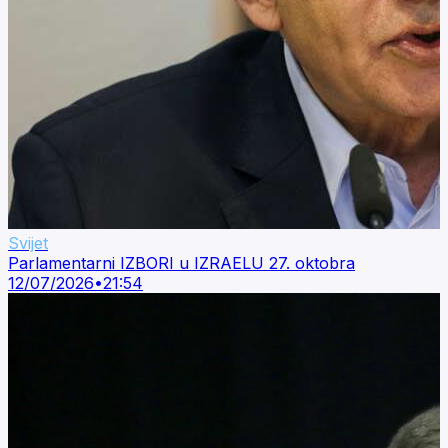
Svijet
Parlamentarni IZBORI u IZRAELU 27. oktobra
12/07/2026
•
21:54