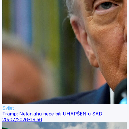
Svijet
Tramp: Netanjahu neće biti UHAPŠEN u SAD
20/07/2026
•
19:56