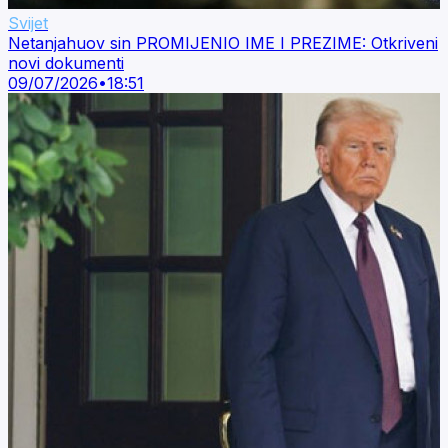
Svijet
Netanjahuov sin PROMIJENIO IME I PREZIME: Otkriveni
novi dokumenti
09/07/2026
•
18:51