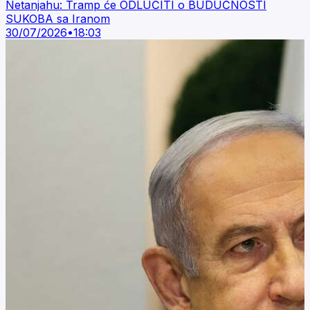
Netanjahu: Tramp će ODLUČITI o BUDUĆNOSTI
SUKOBA sa Iranom
30/07/2026
•
18:03