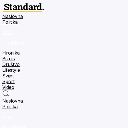
Naslovna
Politika
m:tel
tehnologija
Hronika
Biznis
Društvo
Lifestyle
Svijet
Sport
Video
Naslovna
Politika
m:tel
tehnologija