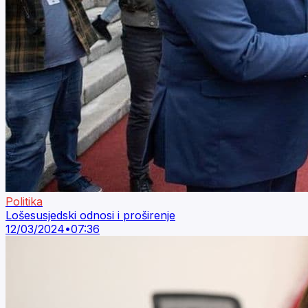
Politika
Lošesusjedski odnosi i proširenje
12/03/2024
•
07:36