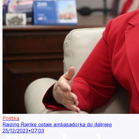
Politika
Rajzing Rajnke ostaje ambasadorka do daljnjeg
25/12/2023
•
07:03