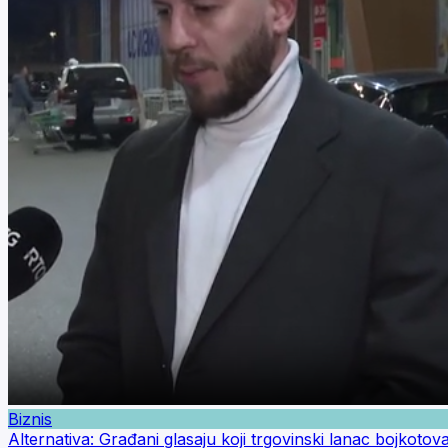
Biznis
Alternativa: Građani glasaju koji trgovinski lanac bojkotova