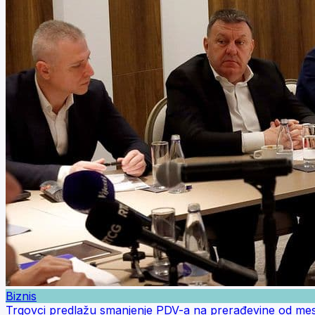
Biznis
Trgovci predlažu smanjenje PDV-a na prerađevine od mes