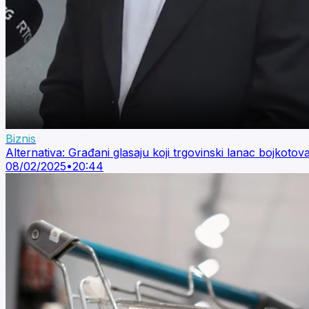
Biznis
Alternativa: Građani glasaju koji trgovinski lanac bojkotova
08/02/2025
•
20:44