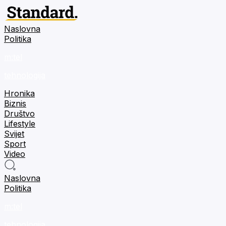
Naslovna
Politika
m:tel
tehnologija
Hronika
Biznis
Društvo
Lifestyle
Svijet
Sport
Video
Naslovna
Politika
m:tel
tehnologija