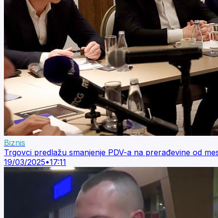
Biznis
Trgovci predlažu smanjenje PDV-a na prerađevine od mes
19/03/2025
•
17:11