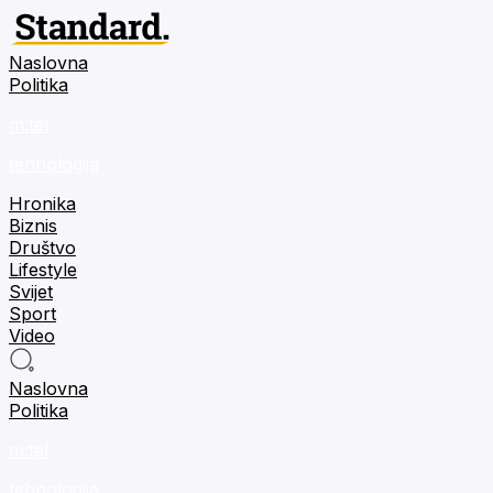
Naslovna
Politika
m:tel
tehnologija
Hronika
Biznis
Društvo
Lifestyle
Svijet
Sport
Video
Naslovna
Politika
m:tel
tehnologija