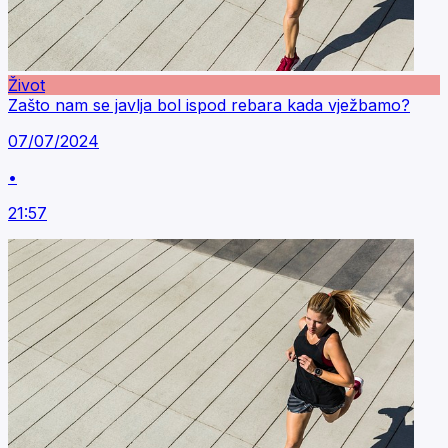
Život
Zašto nam se javlja bol ispod rebara kada vježbamo?
07/07/2024
•
21:57