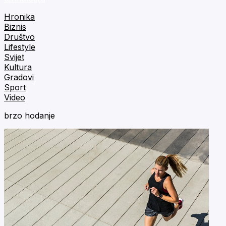
Hronika
Biznis
Društvo
Lifestyle
Svijet
Kultura
Gradovi
Sport
Video
brzo hodanje