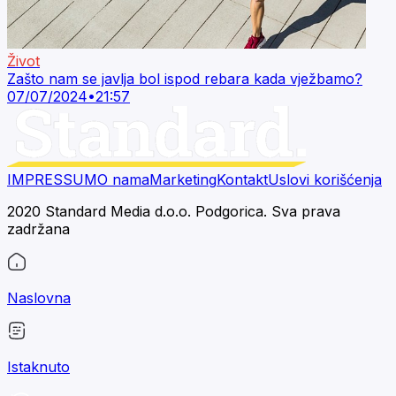
Život
Zašto nam se javlja bol ispod rebara kada vježbamo?
07/07/2024
•
21:57
IMPRESSUM
O nama
Marketing
Kontakt
Uslovi korišćenja
2020 Standard Media d.o.o. Podgorica. Sva prava
zadržana
Naslovna
Istaknuto