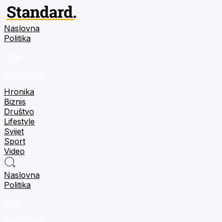
Naslovna
Politika
m:tel
tehnologija
Hronika
Biznis
Društvo
Lifestyle
Svijet
Sport
Video
Naslovna
Politika
m:tel
tehnologija