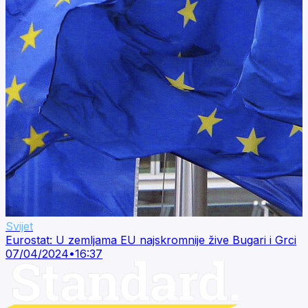
Svijet
Eurostat: U zemljama EU najskromnije žive Bugari i Grci
07/04/2024
•
16:37