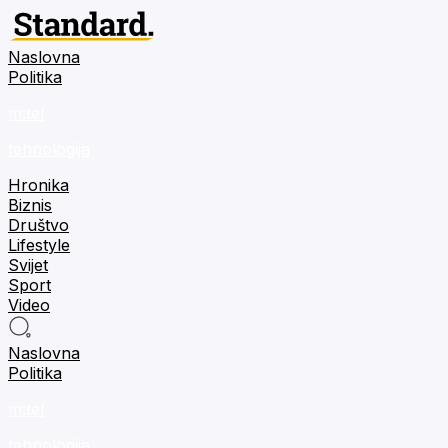
Naslovna
Politika
m:tel
tehnologija
Hronika
Biznis
Društvo
Lifestyle
Svijet
Sport
Video
Naslovna
Politika
m:tel
tehnologija