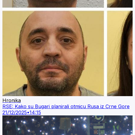
Hronika
RSE: Kako su Bugari planirali otmicu Rusa iz Crne Gore
21/12/2025
•
14:15