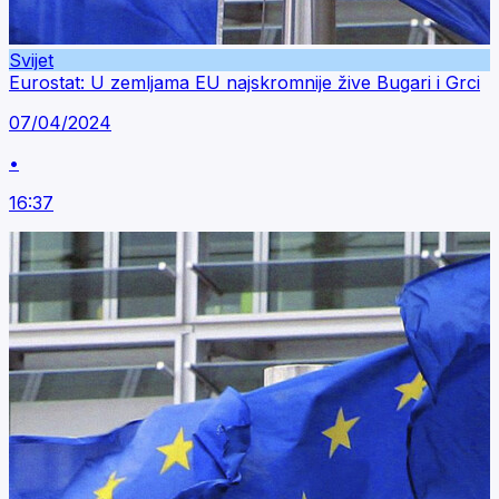
Svijet
Eurostat: U zemljama EU najskromnije žive Bugari i Grci
07/04/2024
•
16:37