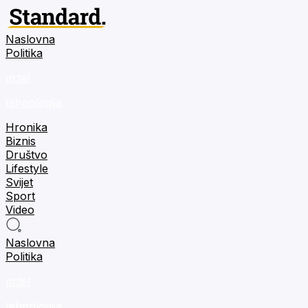
Naslovna
Politika
m:tel
tehnologija
Hronika
Biznis
Društvo
Lifestyle
Svijet
Sport
Video
Naslovna
Politika
m:tel
tehnologija