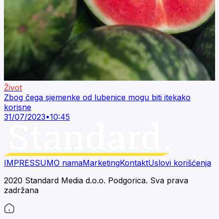
Život
Zbog čega sjemenke od lubenice mogu biti itekako
korisne
31/07/2023
•
10:45
IMPRESSUM
O nama
Marketing
Kontakt
Uslovi korišćenja
2020 Standard Media d.o.o. Podgorica. Sva prava
zadržana