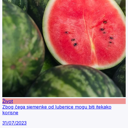
Život
Zbog čega sjemenke od lubenice mogu biti itekako
korisne
31/07/2023