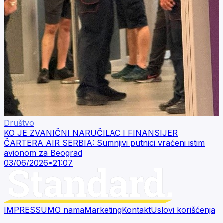
Društvo
KO JE ZVANIČNI NARUČILAC I FINANSIJER
ČARTERA AIR SERBIA: Sumnjivi putnici vraćeni istim
avionom za Beograd
03/06/2026
•
21:07
IMPRESSUM
O nama
Marketing
Kontakt
Uslovi korišćenja