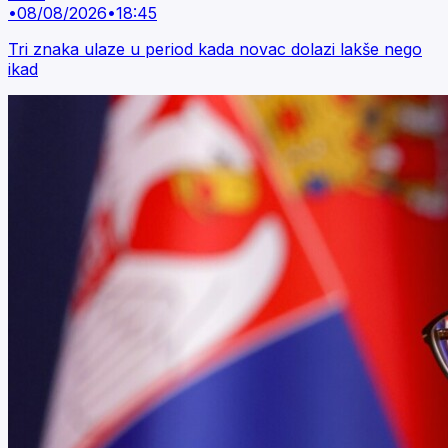
•
08/08/2026
•
18:45
Tri znaka ulaze u period kada novac dolazi lakše nego
ikad