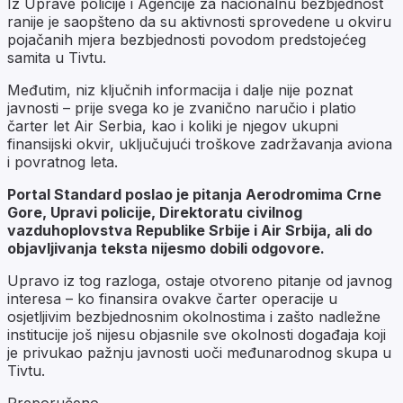
Iz Uprave policije i Agencije za nacionalnu bezbjednost
ranije je saopšteno da su aktivnosti sprovedene u okviru
pojačanih mjera bezbjednosti povodom predstojećeg
samita u Tivtu.
Međutim, niz ključnih informacija i dalje nije poznat
javnosti – prije svega ko je zvanično naručio i platio
čarter let Air Serbia, kao i koliki je njegov ukupni
finansijski okvir, uključujući troškove zadržavanja aviona
i povratnog leta.
Portal Standard poslao je pitanja Aerodromima Crne
Gore, Upravi policije, Direktoratu civilnog
vazduhoplovstva Republike Srbije i Air Srbija, ali do
objavljivanja teksta nijesmo dobili odgovore.
Upravo iz tog razloga, ostaje otvoreno pitanje od javnog
interesa – ko finansira ovakve čarter operacije u
osjetljivim bezbjednosnim okolnostima i zašto nadležne
institucije još nijesu objasnile sve okolnosti događaja koji
je privukao pažnju javnosti uoči međunarodnog skupa u
Tivtu.
Preporučeno