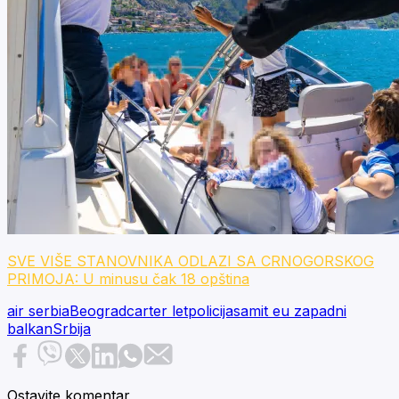
SVE VIŠE STANOVNIKA ODLAZI SA CRNOGORSKOG
PRIMOJA: U minusu čak 18 opština
air serbia
Beograd
carter let
policija
samit eu zapadni
balkan
Srbija
Ostavite komentar