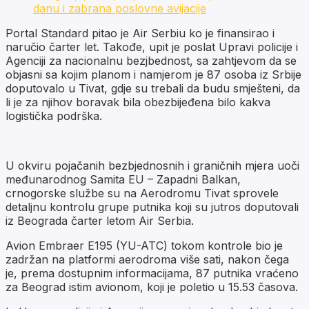
danu i zabrana poslovne avijacije
Portal Standard pitao je Air Serbiu ko je finansirao i
naručio čarter let. Takođe, upit je poslat Upravi policije i
Agenciji za nacionalnu bezjbednost, sa zahtjevom da se
objasni sa kojim planom i namjerom je 87 osoba iz Srbije
doputovalo u Tivat, gdje su trebali da budu smješteni, da
li je za njihov boravak bila obezbijeđena bilo kakva
logistička podrška.
U okviru pojačanih bezbjednosnih i graničnih mjera uoči
međunarodnog Samita EU – Zapadni Balkan,
crnogorske službe su na Aerodromu Tivat sprovele
detaljnu kontrolu grupe putnika koji su jutros doputovali
iz Beograda čarter letom Air Serbia.
Avion Embraer E195 (YU-ATC) tokom kontrole bio je
zadržan na platformi aerodroma više sati, nakon čega
je, prema dostupnim informacijama, 87 putnika vraćeno
za Beograd istim avionom, koji je poletio u 15.53 časova.