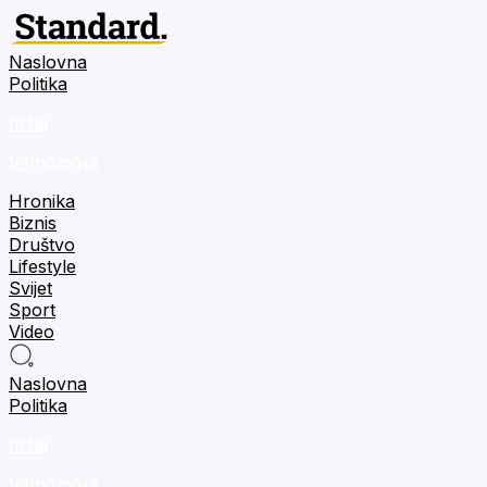
Naslovna
Politika
m:tel
tehnologija
Hronika
Biznis
Društvo
Lifestyle
Svijet
Sport
Video
Naslovna
Politika
m:tel
tehnologija