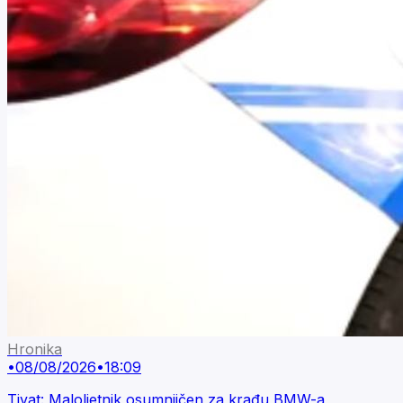
Hronika
•
08/08/2026
•
18:09
Tivat: Maloljetnik osumnjičen za krađu BMW-a