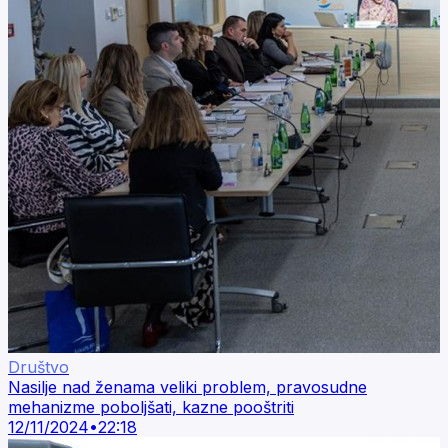
Društvo
Nasilje nad ženama veliki problem, pravosudne
mehanizme poboljšati, kazne pooštriti
12/11/2024
•
22:18