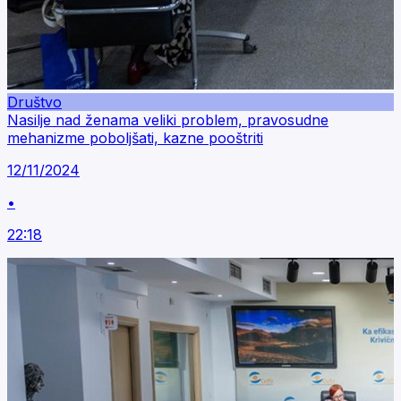
Društvo
Nasilje nad ženama veliki problem, pravosudne
mehanizme poboljšati, kazne pooštriti
12/11/2024
•
22:18