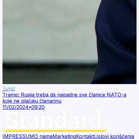
Svijet
Tramp: Rusija treba da napadne sve članice NATO-a
koje ne plaćaju članarinu
11/02/2024
•
09:20
IMPRESSUM
O nama
Marketing
Kontakt
Uslovi korišćenja