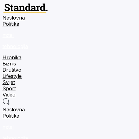
Naslovna
Politika
m:tel
tehnologija
Hronika
Biznis
Društvo
Lifestyle
Svijet
Sport
Video
Naslovna
Politika
m:tel
tehnologija