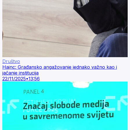
Društvo
Hajnc: Građansko angažovanje jednako važno kao i
jačanje institucija
22/11/2025
•
13:56