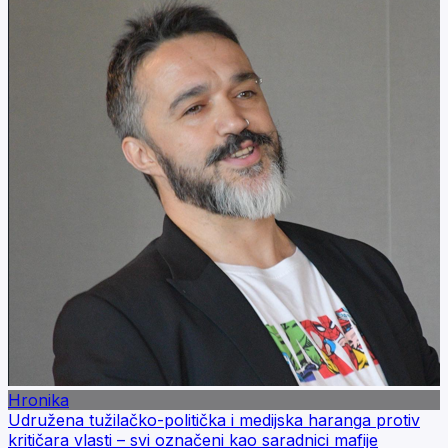
Hronika
Udružena tužilačko-politička i medijska haranga protiv
kritičara vlasti – svi označeni kao saradnici mafije