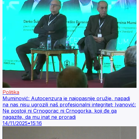
Politika
Muminović: Autocenzura je najopasnije oružje, napadi
na nas nisu ugrozili naš profesionalni integritet; Ivanović:
Ne postoji ni Crnogorac ni Crnogorka, koji đe ga
nagazite, da mu inat ne proradi
14/11/2025
•
15:16