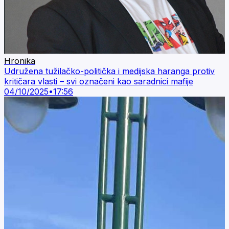
Hronika
Udružena tužilačko-politička i medijska haranga protiv
kritičara vlasti – svi označeni kao saradnici mafije
04/10/2025
•
17:56