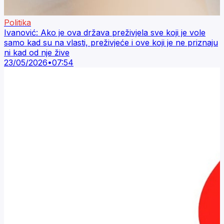
Politika
Ivanović: Ako je ova država preživjela sve koji je vole
samo kad su na vlasti, preživjeće i ove koji je ne priznaju
ni kad od nje žive
23/05/2026
•
07:54