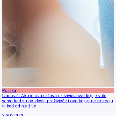
Politika
Ivanović: Ako je ova država preživjela sve koji je vole
samo kad su na vlasti, preživjeće i ove koji je ne priznaju
ni kad od nje žive
23/05/2026