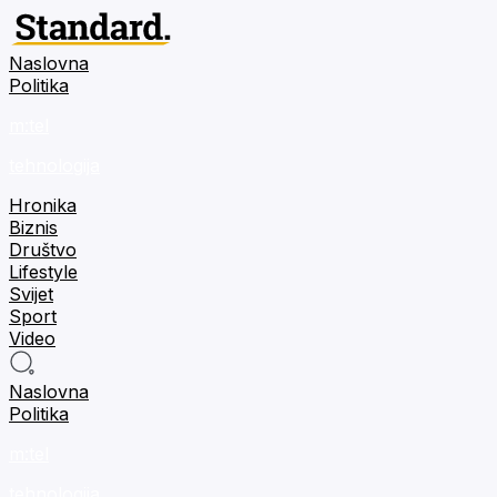
Naslovna
Politika
m:tel
tehnologija
Hronika
Biznis
Društvo
Lifestyle
Svijet
Sport
Video
Naslovna
Politika
m:tel
tehnologija