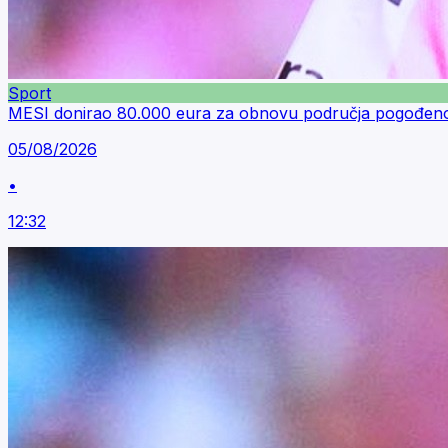
Sport
MESI donirao 80.000 eura za obnovu područja pogođen
05/08/2026
•
12:32