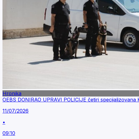
Hronika
OEBS DONIRAO UPRAVI POLICIJE četiri specijalizovana K9
11/07/2026
•
09:10