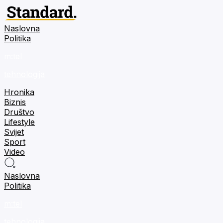
Naslovna
Politika
m:tel
tehnologija
Hronika
Biznis
Društvo
Lifestyle
Svijet
Sport
Video
Naslovna
Politika
m:tel
tehnologija