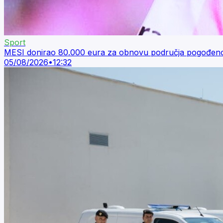
Sport
MESI donirao 80.000 eura za obnovu područja pogođen
05/08/2026
•
12:32