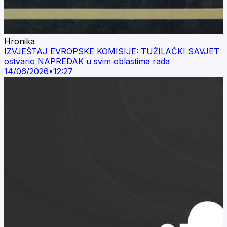
Hronika
IZVJEŠTAJ EVROPSKE KOMISIJE: TUŽILAČKI SAVJET
ostvario NAPREDAK u svim oblastima rada
14/06/2026
•
12:27