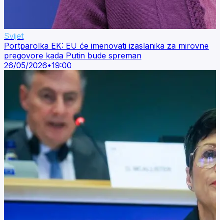
Svijet
Portparolka EK: EU će imenovati izaslanika za mirovne
pregovore kada Putin bude spreman
26/05/2026
•
19:00