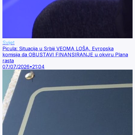
Svijet
Picula: Situacija u Srbiji VEOMA LOŠA, Evropska
komisija da OBUSTAVI FINANSIRANJE u okviru Plana
rasta
07/07/2026
•
21:04