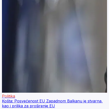
Politika
Košta: Posvećenost EU Zapadnom Balkanu je stvarna,
kao i prilika za proširenje EU