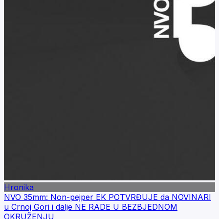
Hronika
NVO 35mm: Non-pejper EK POTVRĐUJE da NOVINARI
u Crnoj Gori i dalje NE RADE U BEZBJEDNOM
OKRUŽENJU