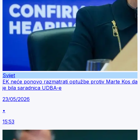
Svijet
EK neće ponovo razmatrati optužbe protiv Marte Kos da
je bila saradnica UDBA-e
23/05/2026
•
15:53