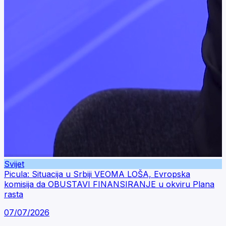
Svijet
Picula: Situacija u Srbiji VEOMA LOŠA, Evropska
komisija da OBUSTAVI FINANSIRANJE u okviru Plana
rasta
07/07/2026