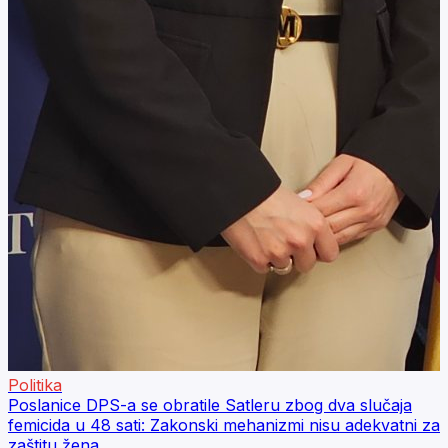
Politika
Poslanice DPS-a se obratile Satleru zbog dva slučaja
femicida u 48 sati: Zakonski mehanizmi nisu adekvatni za
zaštitu žena