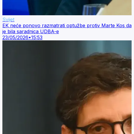
Svijet
EK neće ponovo razmatrati optužbe protiv Marte Kos da
je bila saradnica UDBA-e
23/05/2026
•
15:53