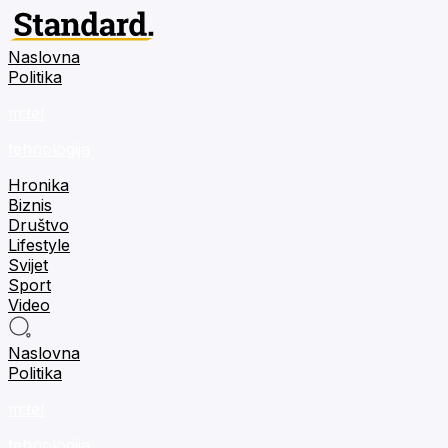
Naslovna
Politika
m:tel
tehnologija
Hronika
Biznis
Društvo
Lifestyle
Svijet
Sport
Video
Naslovna
Politika
m:tel
tehnologija