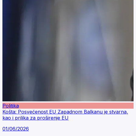
Politika
Košta: Posvećenost EU Zapadnom Balkanu je stvarna,
kao i prilika za proširenje EU
01/06/2026