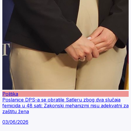
Politika
Poslanice DPS-a se obratile Satleru zbog dva slučaja
femicida u 48 sati: Zakonski mehanizmi nisu adekvatni za
zaštitu žena
03/06/2026