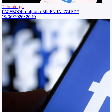
Tehnologija
FACEBOOK potpuno MIJENJA IZGLED?
18/06/2026
•
20:10