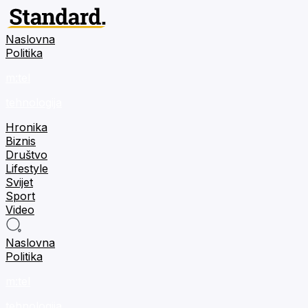
Naslovna
Politika
m:tel
tehnologija
Hronika
Biznis
Društvo
Lifestyle
Svijet
Sport
Video
Naslovna
Politika
m:tel
tehnologija