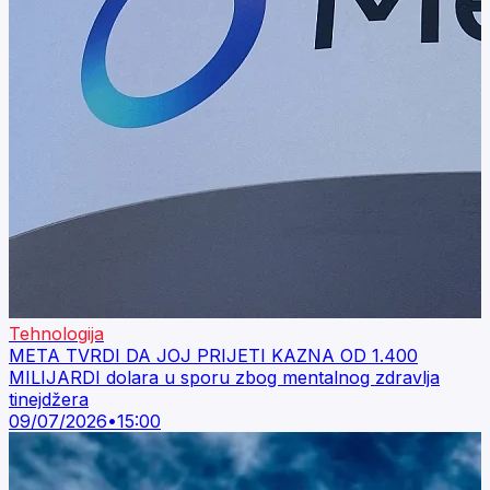
Tehnologija
META TVRDI DA JOJ PRIJETI KAZNA OD 1.400
MILIJARDI dolara u sporu zbog mentalnog zdravlja
tinejdžera
09/07/2026
•
15:00