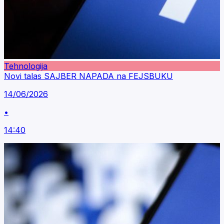
Tehnologija
Novi talas SAJBER NAPADA na FEJSBUKU
14/06/2026
•
14:40