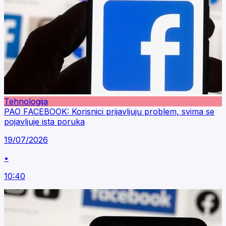
Tehnologija
PAO FACEBOOK: Korisnici prijavljuju problem, svima se
pojavljuje ista poruka
19/07/2026
•
10:40