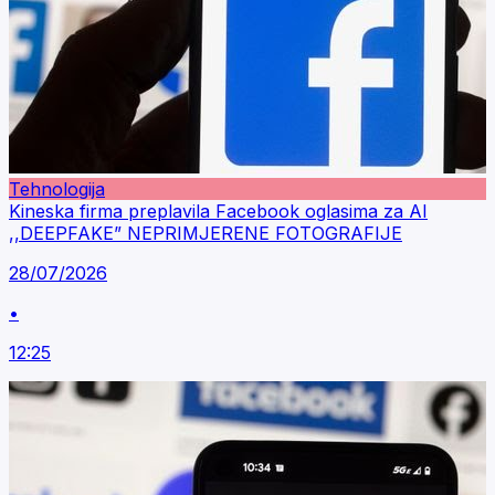
Tehnologija
Kineska firma preplavila Facebook oglasima za AI
,,DEEPFAKE” NEPRIMJERENE FOTOGRAFIJE
28/07/2026
•
12:25