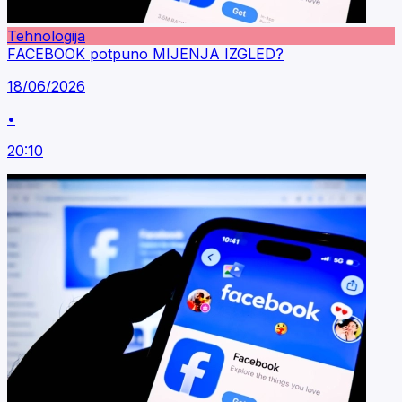
Tehnologija
FACEBOOK potpuno MIJENJA IZGLED?
18/06/2026
•
20:10