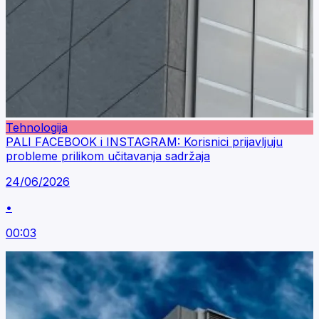
Tehnologija
PALI FACEBOOK i INSTAGRAM: Korisnici prijavljuju
probleme prilikom učitavanja sadržaja
24/06/2026
•
00:03