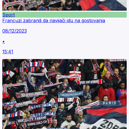
Sport
Francuzi zabranili da navijači idu na gostovanja
08/12/2023
•
15:41