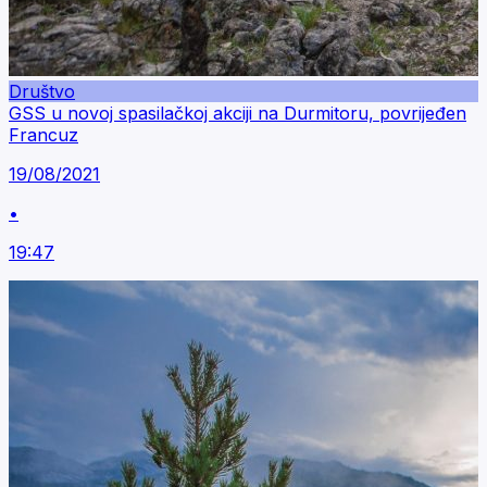
Društvo
GSS u novoj spasilačkoj akciji na Durmitoru, povrijeđen
Francuz
19/08/2021
•
19:47