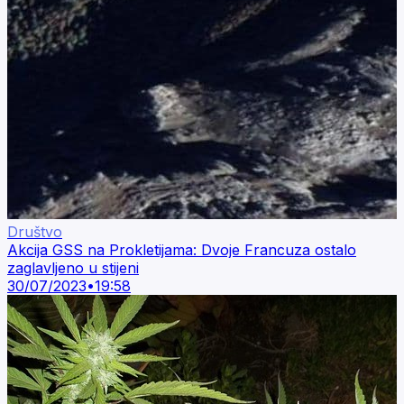
Društvo
Akcija GSS na Prokletijama: Dvoje Francuza ostalo
zaglavljeno u stijeni
30/07/2023
•
19:58