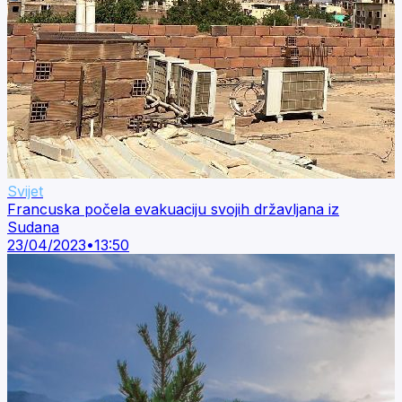
Svijet
Francuska počela evakuaciju svojih državljana iz
Sudana
23/04/2023
•
13:50