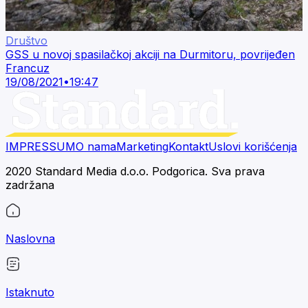
Društvo
GSS u novoj spasilačkoj akciji na Durmitoru, povrijeđen
Francuz
19/08/2021
•
19:47
IMPRESSUM
O nama
Marketing
Kontakt
Uslovi korišćenja
2020 Standard Media d.o.o. Podgorica. Sva prava
zadržana
Naslovna
Istaknuto