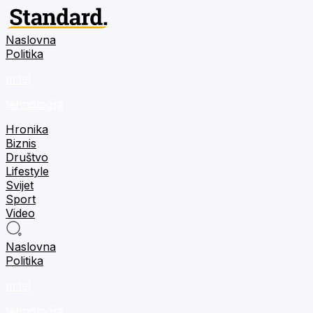
Naslovna
Politika
m:tel
tehnologija
Hronika
Biznis
Društvo
Lifestyle
Svijet
Sport
Video
Naslovna
Politika
m:tel
tehnologija