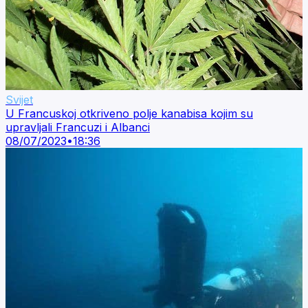
Svijet
U Francuskoj otkriveno polje kanabisa kojim su
upravljali Francuzi i Albanci
08/07/2023
•
18:36