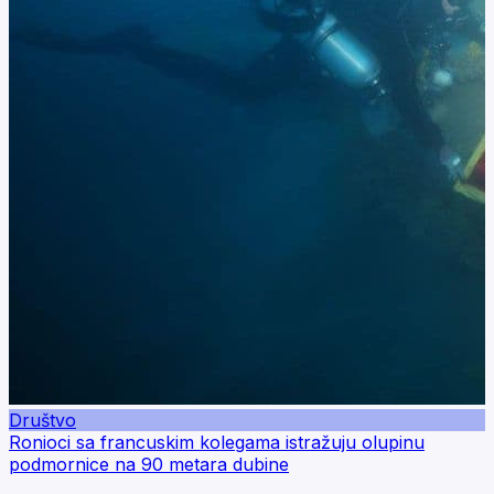
Društvo
Ronioci sa francuskim kolegama istražuju olupinu
podmornice na 90 metara dubine