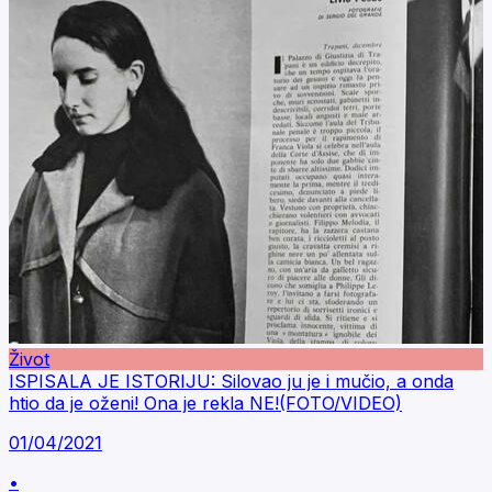
Život
ISPISALA JE ISTORIJU: Silovao ju je i mučio, a onda
htio da je oženi! Ona je rekla NE!(FOTO/VIDEO)
01/04/2021
•