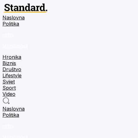
Naslovna
Politika
m:tel
tehnologija
Hronika
Biznis
Društvo
Lifestyle
Svijet
Sport
Video
Naslovna
Politika
m:tel
tehnologija