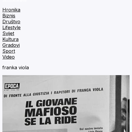
Hronika
Biznis
Društvo
Lifestyle
Svijet
Kultura
Gradovi
Sport
Video
franka viola