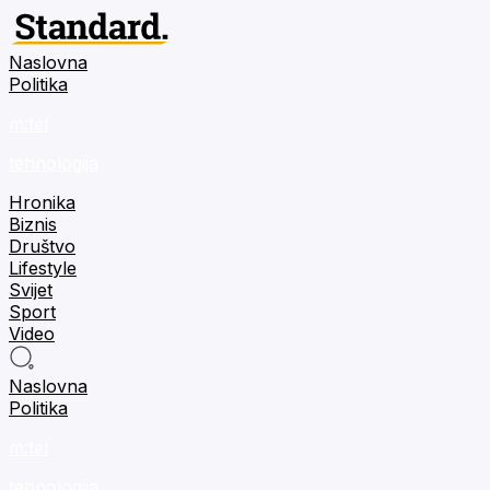
Naslovna
Politika
m:tel
tehnologija
Hronika
Biznis
Društvo
Lifestyle
Svijet
Sport
Video
Naslovna
Politika
m:tel
tehnologija