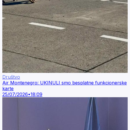
Društvo
Air Montenegro: UKINULI smo besplatne funkcionerske
karte
25/07/2026
•
18:09