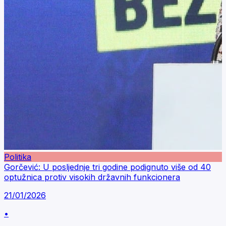
Politika
Gorčević: U posljednje tri godine podignuto više od 40
optužnica protiv visokih državnih funkcionera
21/01/2026
•