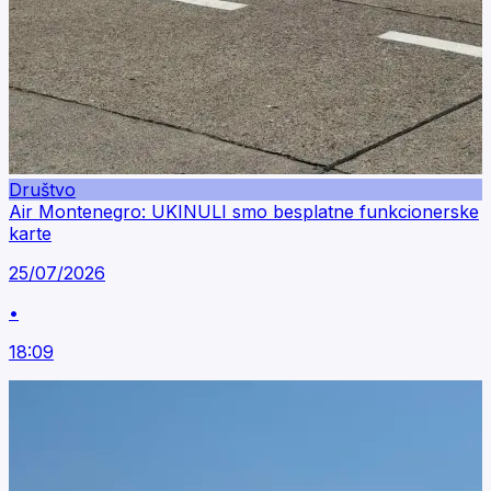
Društvo
Air Montenegro: UKINULI smo besplatne funkcionerske
karte
25/07/2026
•
18:09