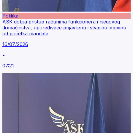
Politika
ASK dobija pristup računima funkcionera i njegovog
domaćinstva, upoređivaće prijavljenu i stvarnu imovinu
od početka mandata
16/07/2026
•
07:21