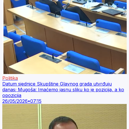
Politika
Datum sjednice Skupštine Glavnog grada utvrđuju
danas; Mugoša: Imaćemo jasnu sliku ko je pozicija, a ko
opozicija
26/05/2026
•
07:15