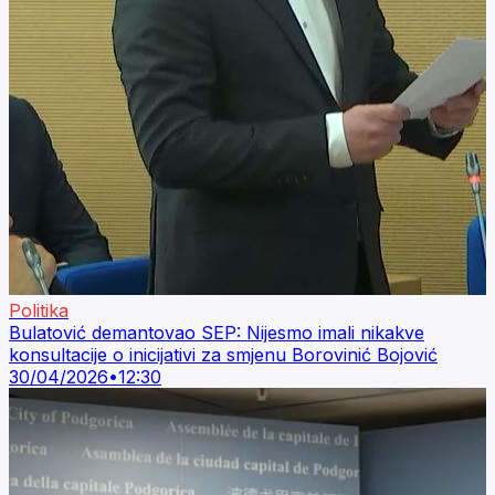
Politika
Bulatović demantovao SEP: Nijesmo imali nikakve
konsultacije o inicijativi za smjenu Borovinić Bojović
30/04/2026
•
12:30