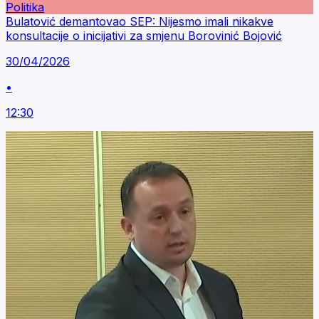
Politika
Bulatović demantovao SEP: Nijesmo imali nikakve
konsultacije o inicijativi za smjenu Borovinić Bojović
30/04/2026
•
12:30