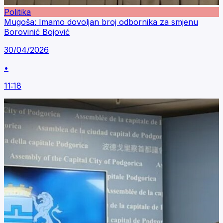
Politika
Mugoša: Imamo dovoljan broj odbornika za smjenu
Borovinić Bojović
30/04/2026
•
11:18