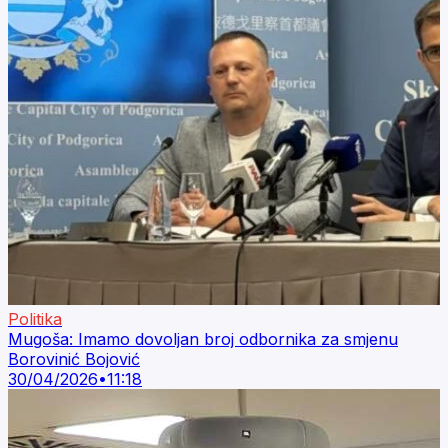
Politika
Mugoša: Imamo dovoljan broj odbornika za smjenu
Borovinić Bojović
30/04/2026
•
11:18