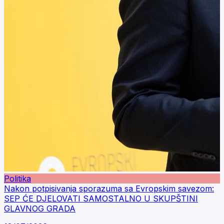
Politika
Nakon potpisivanja sporazuma sa Evropskim savezom:
SEP ĆE DJELOVATI SAMOSTALNO U SKUPŠTINI
GLAVNOG GRADA