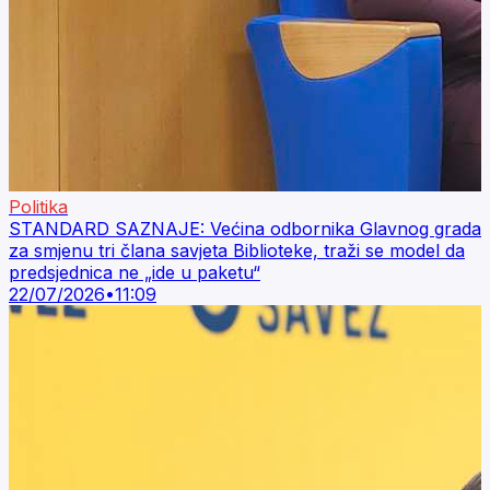
Politika
STANDARD SAZNAJE: Većina odbornika Glavnog grada
za smjenu tri člana savjeta Biblioteke, traži se model da
predsjednica ne „ide u paketu“
22/07/2026
•
11:09