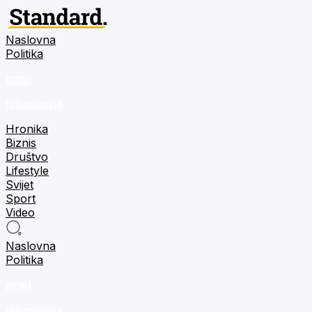
Naslovna
Politika
m:tel
tehnologija
Hronika
Biznis
Društvo
Lifestyle
Svijet
Sport
Video
Naslovna
Politika
m:tel
tehnologija