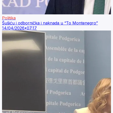
Politika
Šušiću i odbornička i naknada u “To Montenegro”
14/04/2026
•
07:17