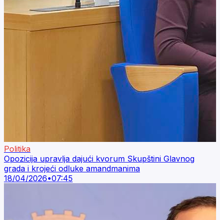
Politika
Opozicija upravlja dajući kvorum Skupštini Glavnog
grada i krojeći odluke amandmanima
18/04/2026
•
07:45