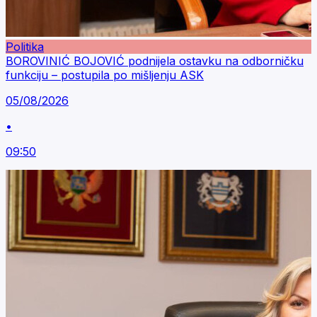
Politika
BOROVINIĆ BOJOVIĆ podnijela ostavku na odborničku
funkciju – postupila po mišljenju ASK
05/08/2026
•
09:50