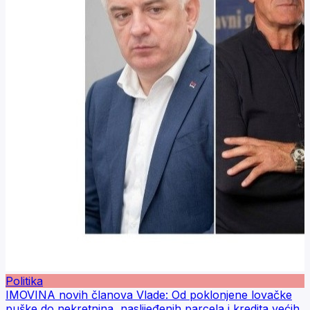
Politika
IMOVINA novih članova Vlade: Od poklonjene lovačke
puške do nekretnina, naslijeđenih parcela i kredita većih