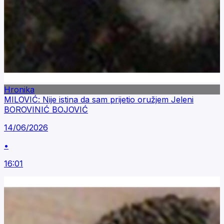
Hronika
MILOVIĆ: Nije istina da sam prijetio oružjem Jeleni
BOROVINIĆ BOJOVIĆ
14/06/2026
•
16:01