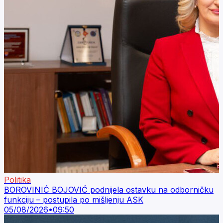
Politika
BOROVINIĆ BOJOVIĆ podnijela ostavku na odborničku
funkciju – postupila po mišljenju ASK
05/08/2026
•
09:50