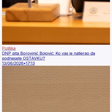
Politika
DNP pita Borovinić Bojović: Ko vas je natjerao da
podnesete OSTAVKU?
13/06/2026
•
17:13