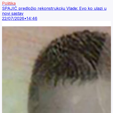
Politika
SPAJIĆ predložio rekonstrukciju Vlade: Evo ko ulazi u
novi sastav
22/07/2026
•
14:46