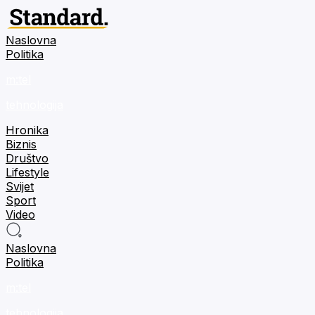
Naslovna
Politika
m:tel
tehnologija
Hronika
Biznis
Društvo
Lifestyle
Svijet
Sport
Video
Naslovna
Politika
m:tel
tehnologija