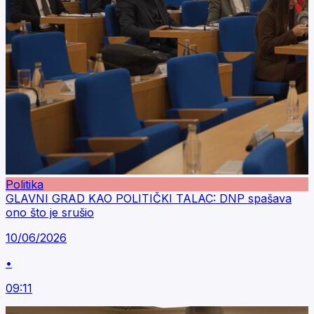
Politika
GLAVNI GRAD KAO POLITIČKI TALAC: DNP spašava
ono što je srušio
10/06/2026
•
09:11