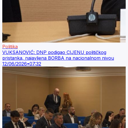
Politika
VUKSANOVIĆ: DNP podigao CIJENU političkog
pristanka, najavljena BORBA na nacionalnom nivou
12/06/2026
•
07:32