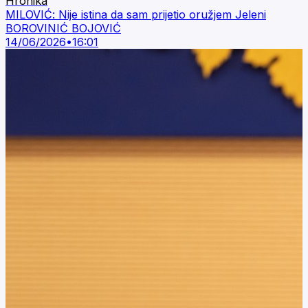
Hronika
MILOVIĆ: Nije istina da sam prijetio oružjem Jeleni
BOROVINIĆ BOJOVIĆ
14/06/2026
•
16:01