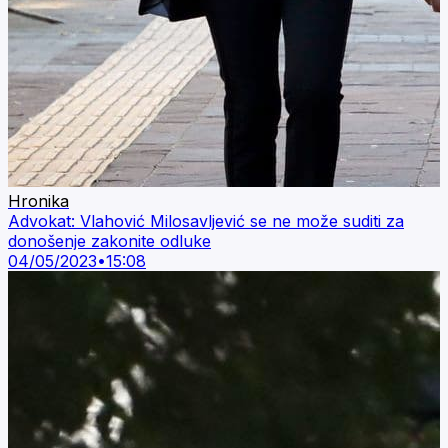
Hronika
Advokat: Vlahović Milosavljević se ne može suditi za
donošenje zakonite odluke
04/05/2023
•
15:08