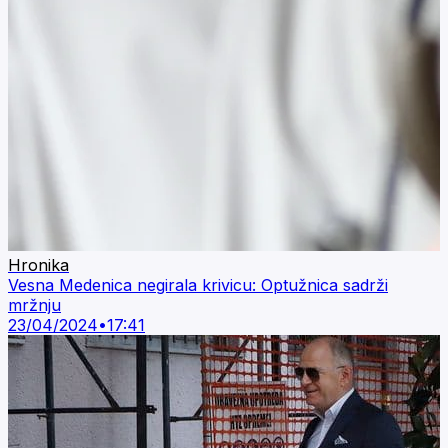
Hronika
Vesna Medenica negirala krivicu: Optužnica sadrži
mržnju
23/04/2024
•
17:41