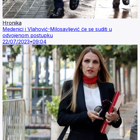
Hronika
Medenici i Vlahović-Milosavljević će se suditi u
odvojenom postupku
22/07/2023
•
09:04