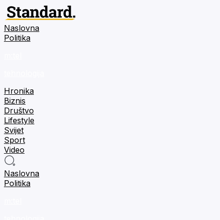
Naslovna
Politika
m:tel
tehnologija
Hronika
Biznis
Društvo
Lifestyle
Svijet
Sport
Video
Naslovna
Politika
m:tel
tehnologija