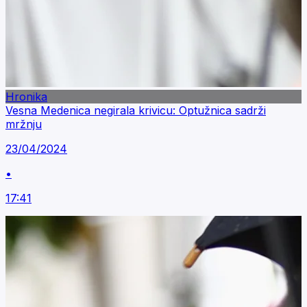
Hronika
Vesna Medenica negirala krivicu: Optužnica sadrži
mržnju
23/04/2024
•
17:41