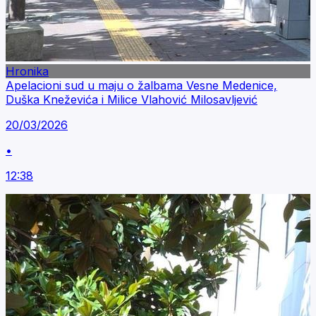
Hronika
Apelacioni sud u maju o žalbama Vesne Medenice,
Duška Kneževića i Milice Vlahović Milosavljević
20/03/2026
•
12:38