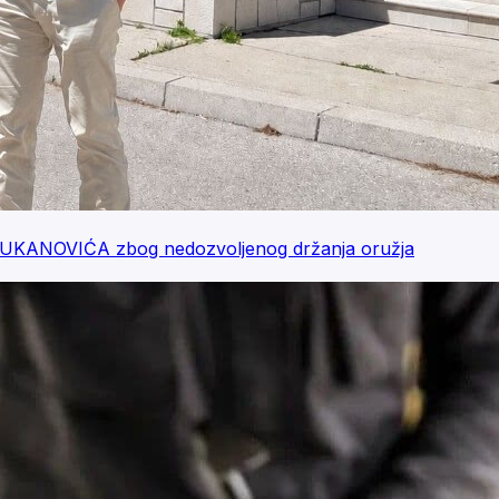
 ĐUKANOVIĆA zbog nedozvoljenog držanja oružja