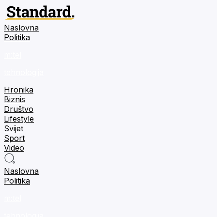
Naslovna
Politika
m:tel
tehnologija
Hronika
Biznis
Društvo
Lifestyle
Svijet
Sport
Video
Naslovna
Politika
m:tel
tehnologija