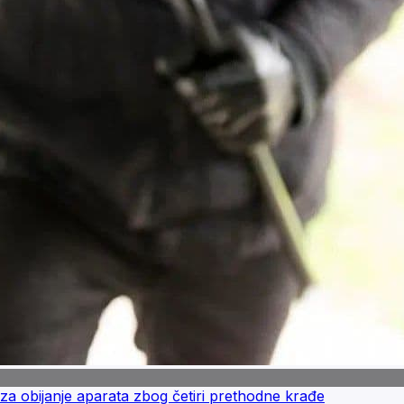
 obijanje aparata zbog četiri prethodne krađe