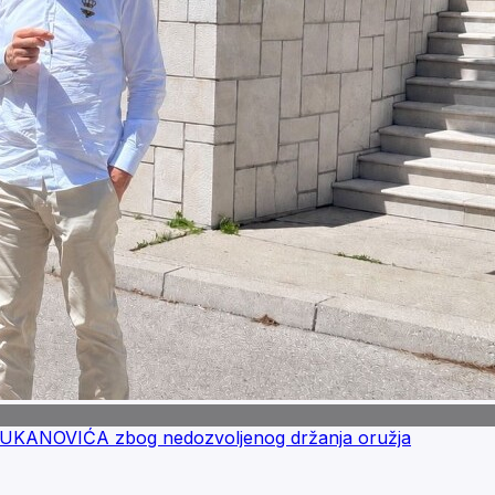
 ĐUKANOVIĆA zbog nedozvoljenog držanja oružja