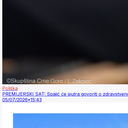
Politika
PREMIJERSKI SAT: Spajić će sjutra govoriti o zdravstve
05/07/2026
•
15:43