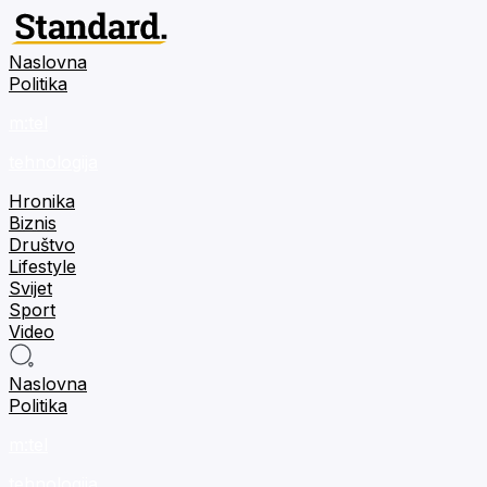
Naslovna
Politika
m:tel
tehnologija
Hronika
Biznis
Društvo
Lifestyle
Svijet
Sport
Video
Naslovna
Politika
m:tel
tehnologija