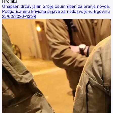
Hronika
Uhapšen državljanin Srbije osumnjičen za pranje novca,
Podgoričaninu krivična prijava za nedozvoljenu trgovinu
25/03/2026
•
13:29