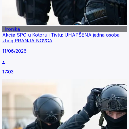
Hronika
Akcija SPO u Kotoru i Tivtu: UHAPŠENA jedna osoba
zbog PRANJA NOVCA
11/06/2026
•
17:03