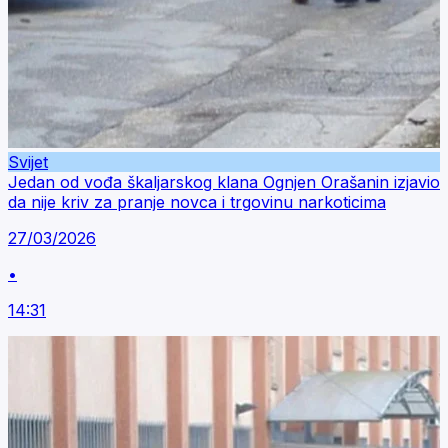
Svijet
Jedan od vođa škaljarskog klana Ognjen Orašanin izjavio
da nije kriv za pranje novca i trgovinu narkoticima
27/03/2026
•
14:31