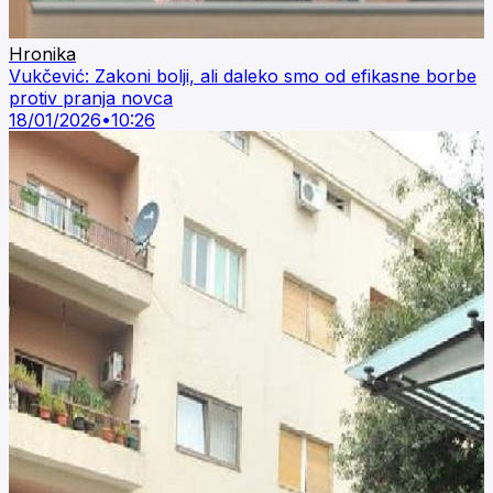
Hronika
Vukčević: Zakoni bolji, ali daleko smo od efikasne borbe
protiv pranja novca
18/01/2026
•
10:26