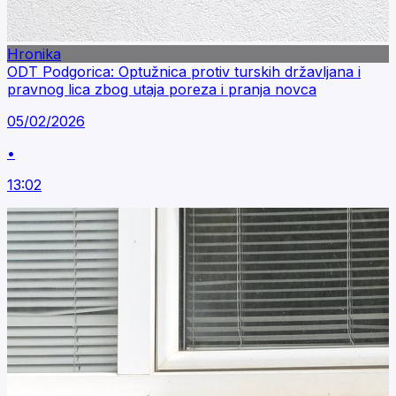
Hronika
ODT Podgorica: Optužnica protiv turskih državljana i
pravnog lica zbog utaja poreza i pranja novca
05/02/2026
•
13:02