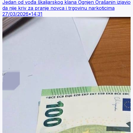
Jedan od vođa škaljarskog klana Ognjen Orašanin izjavio
da nije kriv za pranje novca i trgovinu narkoticima
27/03/2026
•
14:31