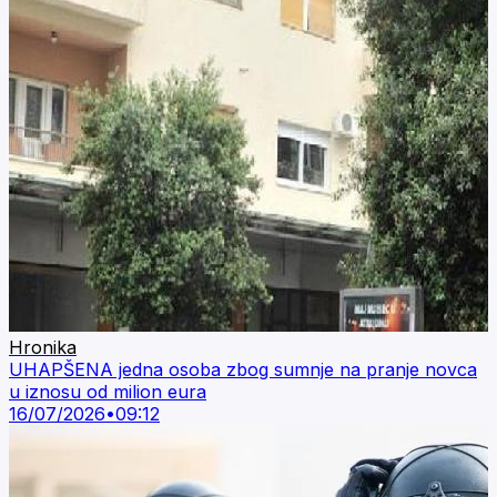
Hronika
UHAPŠENA jedna osoba zbog sumnje na pranje novca
u iznosu od milion eura
16/07/2026
•
09:12