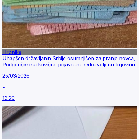
Hronika
Uhapšen državljanin Srbije osumnjičen za pranje novca,
Podgoričaninu krivična prijava za nedozvoljenu trgovinu
25/03/2026
•
13:29