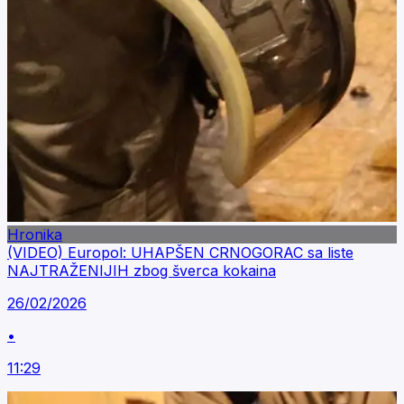
Hronika
(VIDEO) Europol: UHAPŠEN CRNOGORAC sa liste
NAJTRAŽENIJIH zbog šverca kokaina
26/02/2026
•
11:29