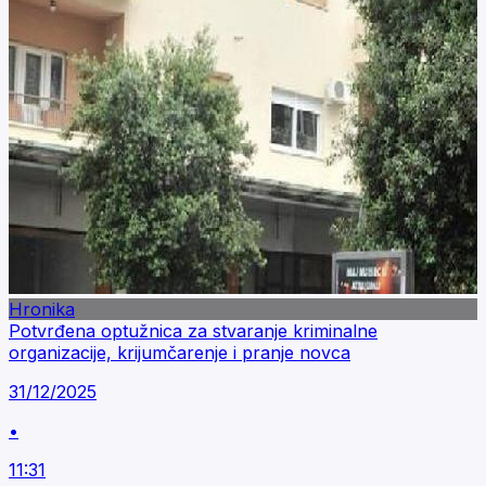
Hronika
Potvrđena optužnica za stvaranje kriminalne
organizacije, krijumčarenje i pranje novca
31/12/2025
•
11:31