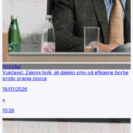
Hronika
Vukčević: Zakoni bolji, ali daleko smo od efikasne borbe
protiv pranja novca
18/01/2026
•
10:26