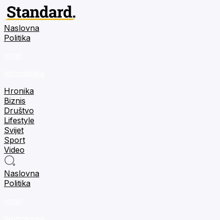
Naslovna
Politika
m:tel
tehnologija
Hronika
Biznis
Društvo
Lifestyle
Svijet
Sport
Video
Naslovna
Politika
m:tel
tehnologija