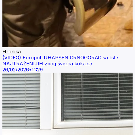
Hronika
(VIDEO) Europol: UHAPŠEN CRNOGORAC sa liste
NAJTRAŽENIJIH zbog šverca kokaina
26/02/2026
•
11:29