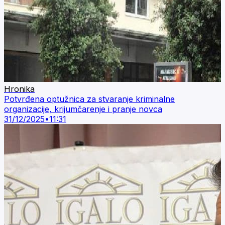
Hronika
Potvrđena optužnica za stvaranje kriminalne
organizacije, krijumčarenje i pranje novca
31/12/2025
•
11:31