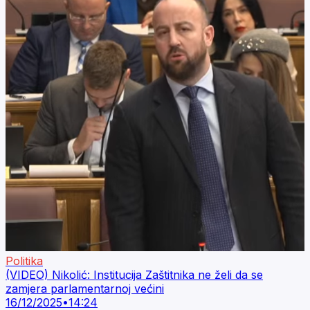
Politika
(VIDEO) Nikolić: Institucija Zaštitnika ne želi da se
zamjera parlamentarnoj većini
16/12/2025
•
14:24