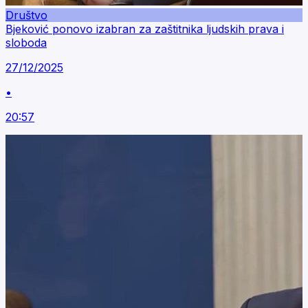
Društvo
Bjeković ponovo izabran za zaštitnika ljudskih prava i
sloboda
27/12/2025
•
20:57