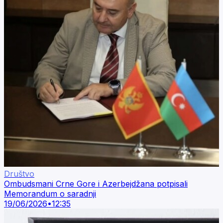
Društvo
Ombudsmani Crne Gore i Azerbejdžana potpisali
Memorandum o saradnji
19/06/2026
•
12:35