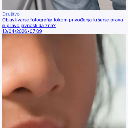
Društvo
Objavljivanje fotografija tokom privođenja kršenje prava
ili pravo javnosti da zna?
13/04/2026
•
07:09