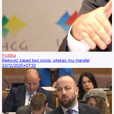
Politika
Bjeković zasad bez posla, istekao mu mandat
23/12/2025
•
07:32