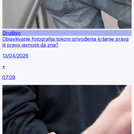
Društvo
Objavljivanje fotografija tokom privođenja kršenje prava
ili pravo javnosti da zna?
13/04/2026
•
07:09