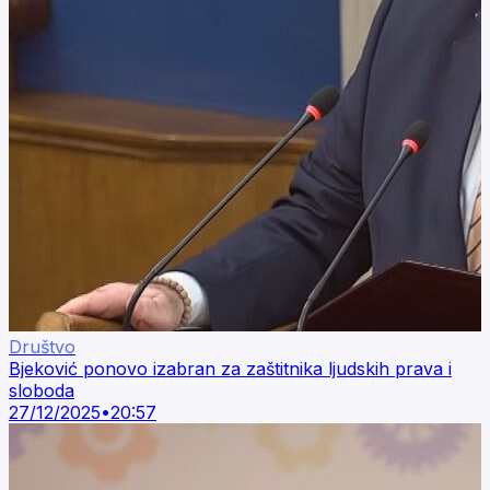
Društvo
Bjeković ponovo izabran za zaštitnika ljudskih prava i
sloboda
27/12/2025
•
20:57