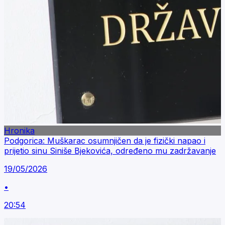
Hronika
Podgorica: Muškarac osumnjičen da je fizički napao i
prijetio sinu Siniše Bjekovića, određeno mu zadržavanje
19/05/2026
•
20:54