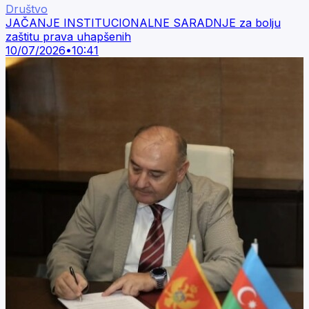
Društvo
JAČANJE INSTITUCIONALNE SARADNJE za bolju
zaštitu prava uhapšenih
10/07/2026
•
10:41