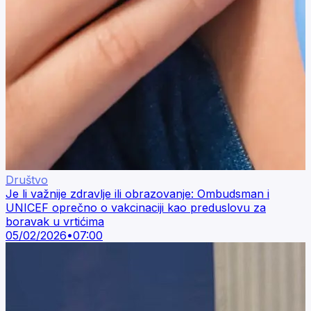
Društvo
Je li važnije zdravlje ili obrazovanje: Ombudsman i
UNICEF oprečno o vakcinaciji kao preduslovu za
boravak u vrtićima
05/02/2026
•
07:00