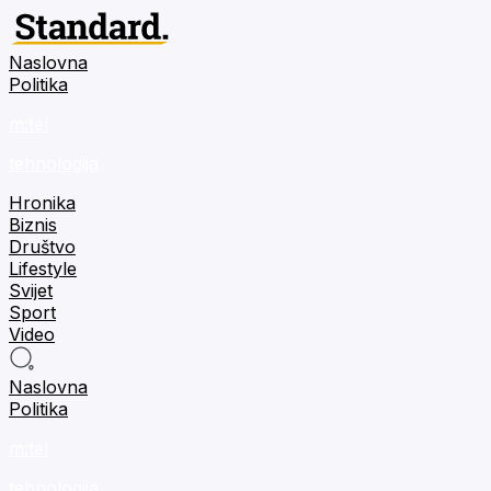
Naslovna
Politika
m:tel
tehnologija
Hronika
Biznis
Društvo
Lifestyle
Svijet
Sport
Video
Naslovna
Politika
m:tel
tehnologija