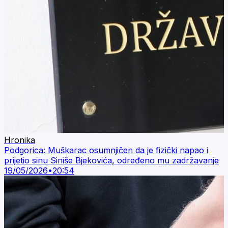
Hronika
Podgorica: Muškarac osumnjičen da je fizički napao i
prijetio sinu Siniše Bjekovića, određeno mu zadržavanje
19/05/2026
•
20:54