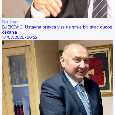
Društvo
BJEKOVIĆ: Ustavna pravda više ne smije biti talac dugog
čekanja
17/07/2026
•
06:52