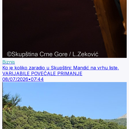
Biznis
Ko je koliko zaradio u Skupštini: Mandić na vrhu liste,
VARIJABILE POVEĆALE PRIMANJE
08/07/2026
•
07:44