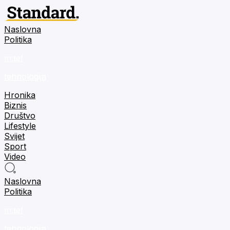
Naslovna
Politika
m:tel
tehnologija
Hronika
Biznis
Društvo
Lifestyle
Svijet
Sport
Video
Naslovna
Politika
m:tel
tehnologija