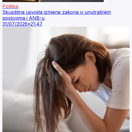
Politika
Skupština usvojila izmjene zakona o unutrašnjim
poslovima i ANB-u
31/07/2026
•
21:47