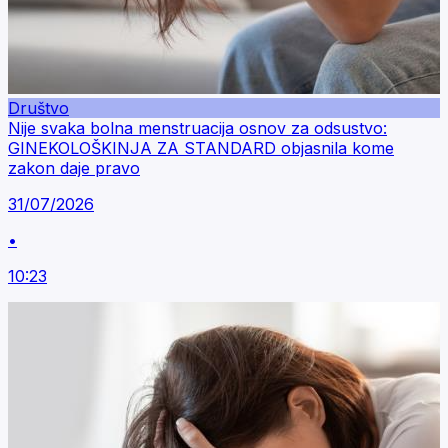
Društvo
Nije svaka bolna menstruacija osnov za odsustvo:
GINEKOLOŠKINJA ZA STANDARD objasnila kome
zakon daje pravo
31/07/2026
•
10:23