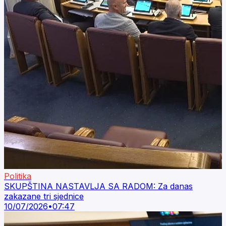
Politika
SKUPŠTINA NASTAVLJA SA RADOM: Za danas
zakazane tri sjednice
10/07/2026
•
07:47