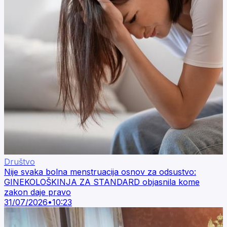
Društvo
Nije svaka bolna menstruacija osnov za odsustvo:
GINEKOLOŠKINJA ZA STANDARD objasnila kome
zakon daje pravo
31/07/2026
•
10:23