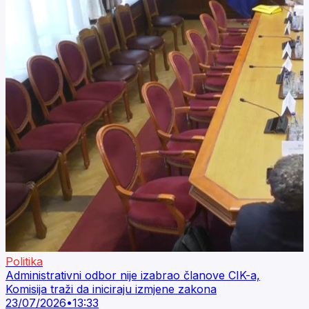
Politika
Administrativni odbor nije izabrao članove CIK-a,
Komisija traži da iniciraju izmjene zakona
23/07/2026
•
13:33