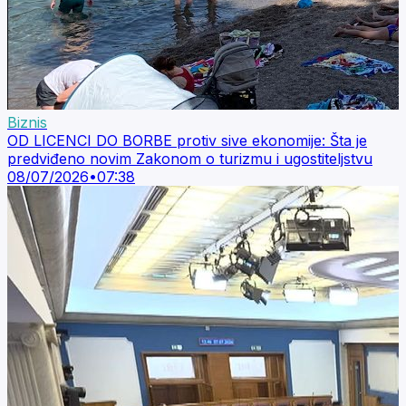
Biznis
OD LICENCI DO BORBE protiv sive ekonomije: Šta je
predviđeno novim Zakonom o turizmu i ugostiteljstvu
08/07/2026
•
07:38