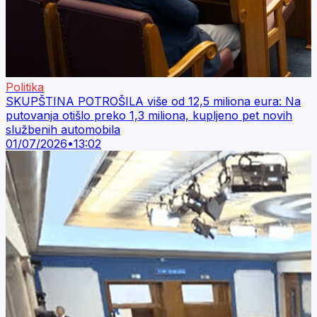
Politika
SKUPŠTINA POTROŠILA više od 12,5 miliona eura: Na
putovanja otišlo preko 1,3 miliona, kupljeno pet novih
službenih automobila
01/07/2026
•
13:02