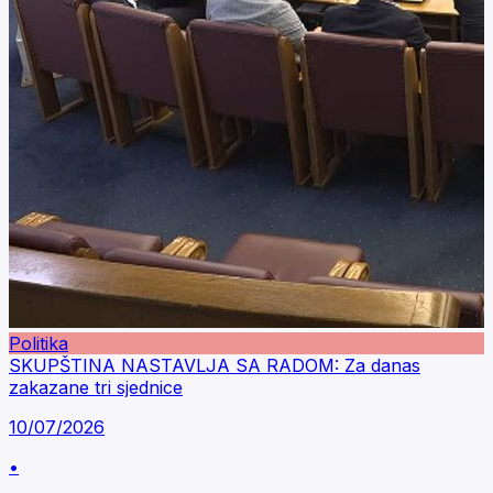
Politika
SKUPŠTINA NASTAVLJA SA RADOM: Za danas
zakazane tri sjednice
10/07/2026
•