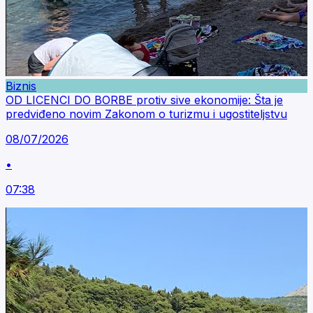
Biznis
OD LICENCI DO BORBE protiv sive ekonomije: Šta je
predviđeno novim Zakonom o turizmu i ugostiteljstvu
08/07/2026
•
07:38