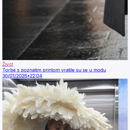
Život
Torbe s poznatim printom vratile su se u modu
30/01/2026
•
22:04