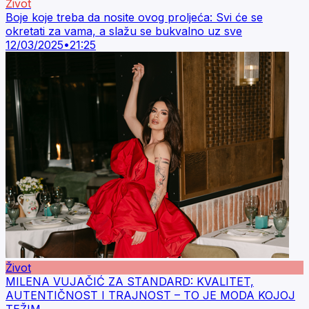
Život
Boje koje treba da nosite ovog proljeća: Svi će se
okretati za vama, a slažu se bukvalno uz sve
12/03/2025
•
21:25
Život
MILENA VUJAČIĆ ZA STANDARD: KVALITET,
AUTENTIČNOST I TRAJNOST – TO JE MODA KOJOJ