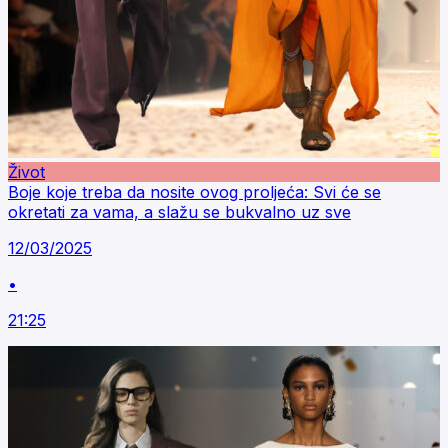
Život
Boje koje treba da nosite ovog proljeća: Svi će se
okretati za vama, a slažu se bukvalno uz sve
12/03/2025
•
21:25