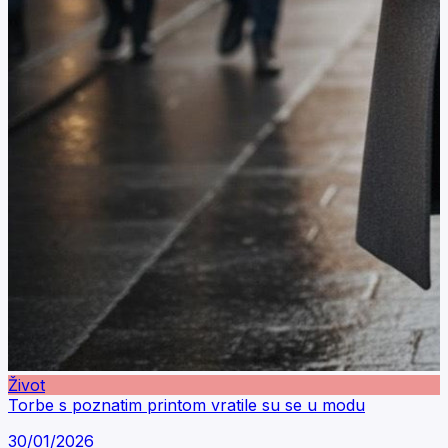
Život
Torbe s poznatim printom vratile su se u modu
30/01/2026