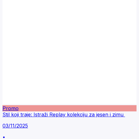
Promo
Stil koji traje: Istraži Replay kolekciju za jesen i zimu
03/11/2025
•