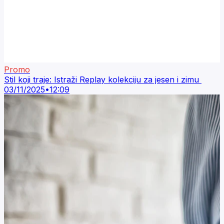
Promo
Stil koji traje: Istraži Replay kolekciju za jesen i zimu
03/11/2025
•
12:09