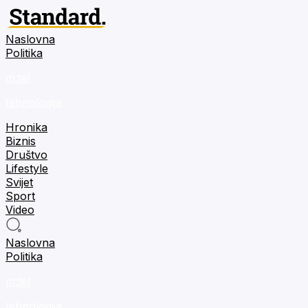
Naslovna
Politika
m:tel
tehnologija
Hronika
Biznis
Društvo
Lifestyle
Svijet
Sport
Video
Naslovna
Politika
m:tel
tehnologija