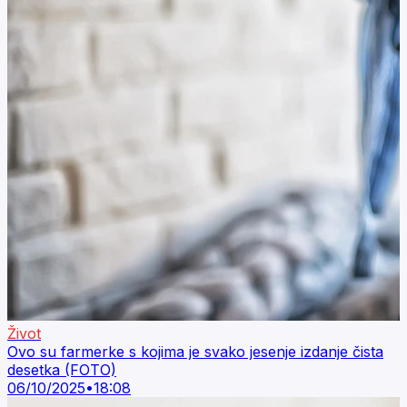
Život
Ovo su farmerke s kojima je svako jesenje izdanje čista
desetka (FOTO)
06/10/2025
•
18:08