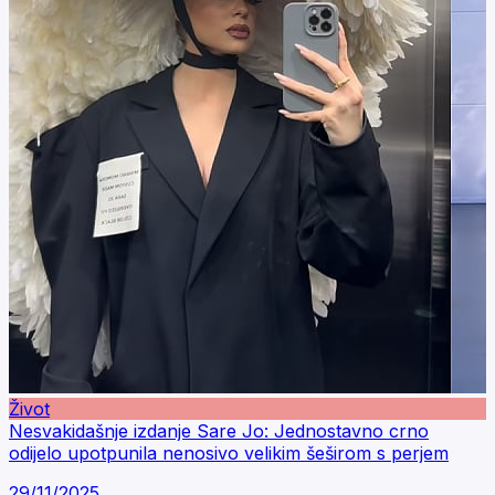
Život
Nesvakidašnje izdanje Sare Jo: Jednostavno crno
odijelo upotpunila nenosivo velikim šeširom s perjem
29/11/2025