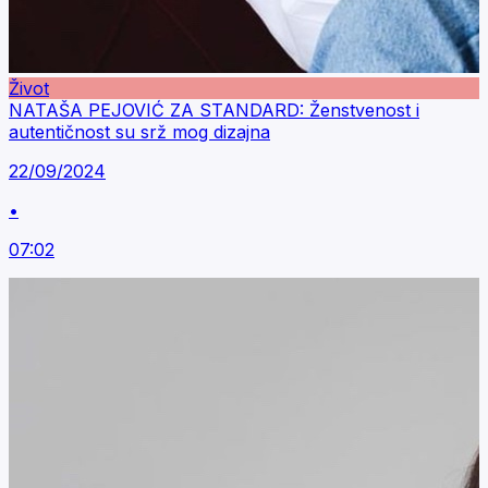
Život
NATAŠA PEJOVIĆ ZA STANDARD: Ženstvenost i
autentičnost su srž mog dizajna
22/09/2024
•
07:02