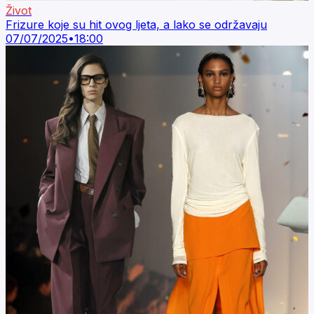
Život
Frizure koje su hit ovog ljeta, a lako se održavaju
07/07/2025
•
18:00