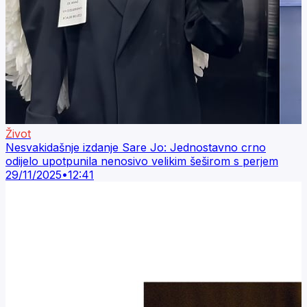
Život
Nesvakidašnje izdanje Sare Jo: Jednostavno crno
odijelo upotpunila nenosivo velikim šeširom s perjem
29/11/2025
•
12:41