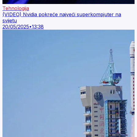
Tehnologija
(VIDEO) Nvidia pokreće najveći superkompjuter na
svijetu
20/05/2025
•
13:38