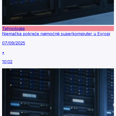
Tehnologija
Njemačka pokreće najmoćniji superkompjuter u Evropi
07/09/2025
•
10:02