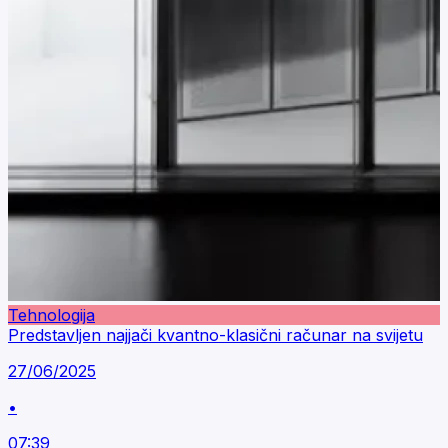
Tehnologija
Predstavljen najjači kvantno-klasični računar na svijetu
27/06/2025
•
07:39