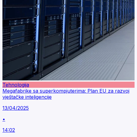
Tehnologija
Megafabrike sa superkompjuterima: Plan EU za razvoj
vještačke inteligencije
13/04/2025
•
14:02