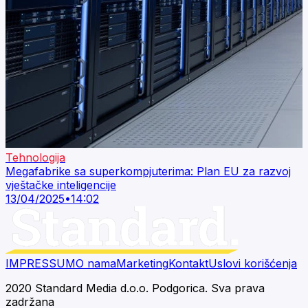
Tehnologija
Megafabrike sa superkompjuterima: Plan EU za razvoj
vještačke inteligencije
13/04/2025
•
14:02
IMPRESSUM
O nama
Marketing
Kontakt
Uslovi korišćenja
2020 Standard Media d.o.o. Podgorica. Sva prava
zadržana