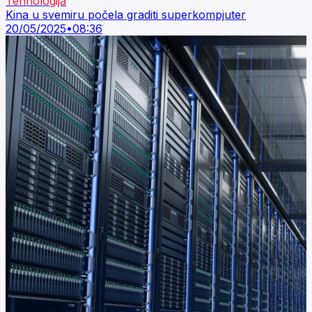
Tehnologija
Kina u svemiru počela graditi superkompjuter
20/05/2025
•
08:36