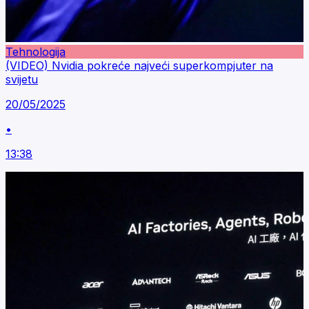
Tehnologija
(VIDEO) Nvidia pokreće najveći superkompjuter na
svijetu
20/05/2025
•
13:38