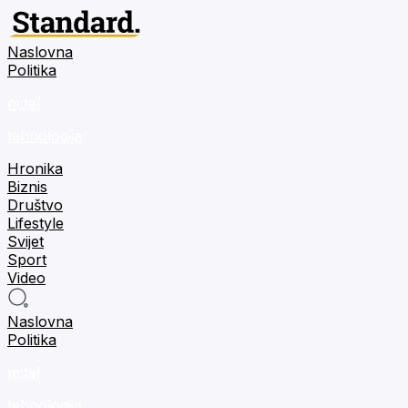
Naslovna
Politika
m:tel
tehnologija
Hronika
Biznis
Društvo
Lifestyle
Svijet
Sport
Video
Naslovna
Politika
m:tel
tehnologija