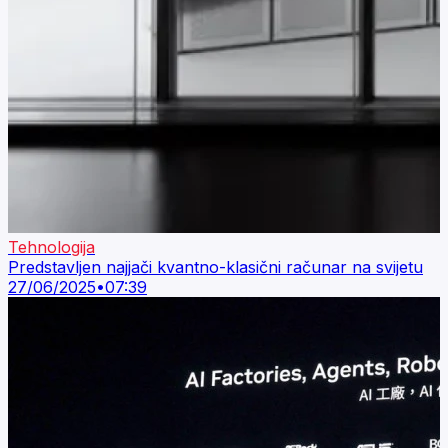
Tehnologija
Predstavljen najjači kvantno-klasični računar na svijetu
27/06/2025
•
07:39