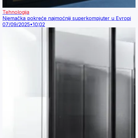
Tehnologija
Njemačka pokreće najmoćniji superkompjuter u Evropi
07/09/2025
•
10:02