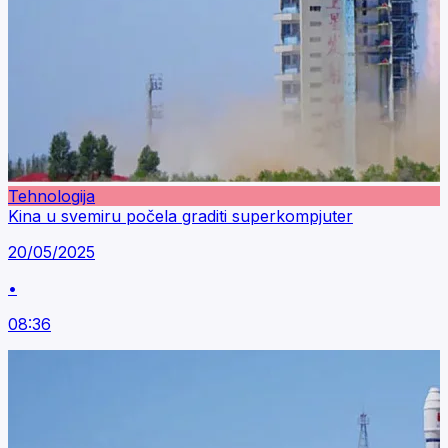
Tehnologija
Kina u svemiru počela graditi superkompjuter
20/05/2025
•
08:36