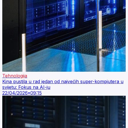
Tehnologija
Kina pustila u rad jedan od najvećih super-kompjutera u
svijetu: Fokus na AI-ju
22/04/2026
•
09:15