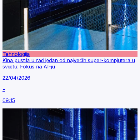
Tehnologija
Kina pustila u rad jedan od najvećih super-kompjutera u
svijetu: Fokus na AI-ju
22/04/2026
•
09:15