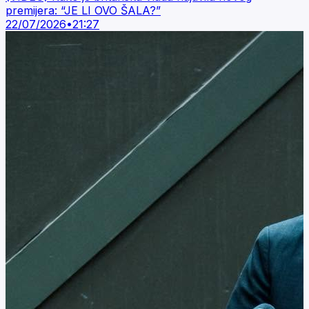
premijera: “JE LI OVO ŠALA?”
22/07/2026
•
21:27