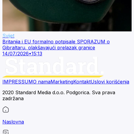
Svijet
Britanija i EU formalno potpisale SPORAZUM o
Gibraltaru, olakšavajući prelazak granice
14/07/2026
•
15:13
IMPRESSUM
O nama
Marketing
Kontakt
Uslovi korišćenja
2020 Standard Media d.o.o. Podgorica. Sva prava
zadržana
Naslovna