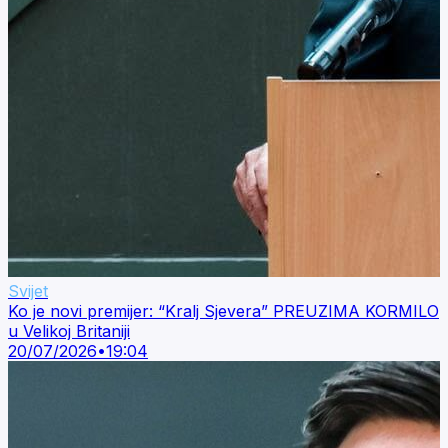
Svijet
Ko je novi premijer: “Kralj Sjevera” PREUZIMA KORMILO
u Velikoj Britaniji
20/07/2026
•
19:04