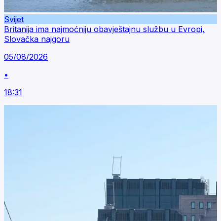
Svijet
Britanija ima najmoćniju obavještajnu službu u Evropi,
Slovačka najgoru
05/08/2026
•
18:31