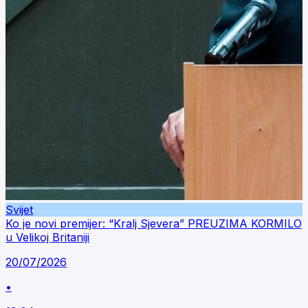
Svijet
Ko je novi premijer: “Kralj Sjevera” PREUZIMA KORMILO
u Velikoj Britaniji
20/07/2026
•