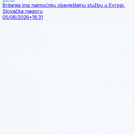
Britanija ima najmoćniju obavještajnu službu u Evropi,
Slovačka najgoru
05/08/2026
•
18:31