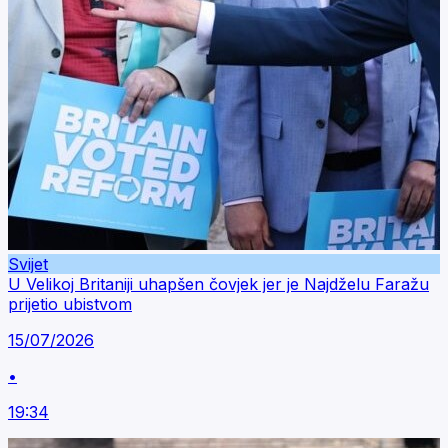
Svijet
U Velikoj Britaniji uhapšen čovjek jer je Najdželu Faražu
prijetio ubistvom
15/07/2026
•
19:34