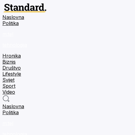
Naslovna
Politika
m:tel
tehnologija
Hronika
Biznis
Društvo
Lifestyle
Svijet
Sport
Video
Naslovna
Politika
m:tel
tehnologija