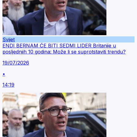
Svijet
ENDI BERNAM ĆE BITI SEDMI LIDER Britanije u
posljednjih 10 godina: Može li se suprotstaviti trendu?
19/07/2026
•
14:19