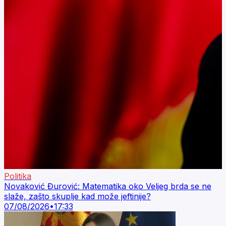
Politika
Novaković Đurović: Matematika oko Veljeg brda se ne
slaže, zašto skuplje kad može jeftinije?
07/08/2026
•
17:33