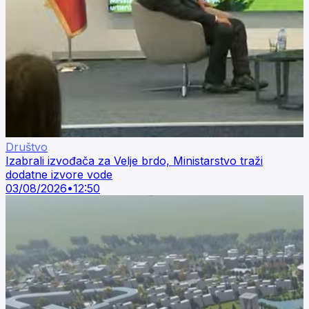
Društvo
Izabrali izvođača za Velje brdo, Ministarstvo traži
dodatne izvore vode
03/08/2026
•
12:50