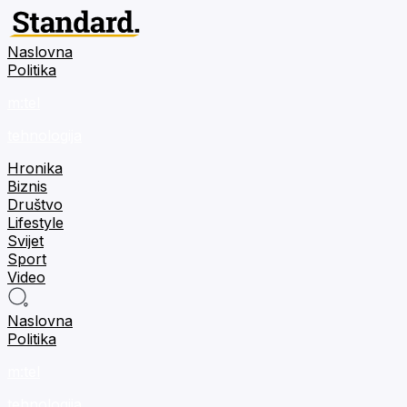
Naslovna
Politika
m:tel
tehnologija
Hronika
Biznis
Društvo
Lifestyle
Svijet
Sport
Video
Naslovna
Politika
m:tel
tehnologija