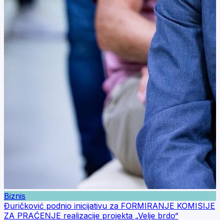
Biznis
Đuričković podnio inicijativu za FORMIRANJE KOMISIJE
ZA PRAĆENJE realizacije projekta „Velje brdo“