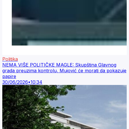
Politika
NEMA VIŠE POLITIČKE MAGLE: Skupština Glavnog
grada preuzima kontrolu, Mujović će morati da pokazuje
papire
30/06/2026
•
10:34