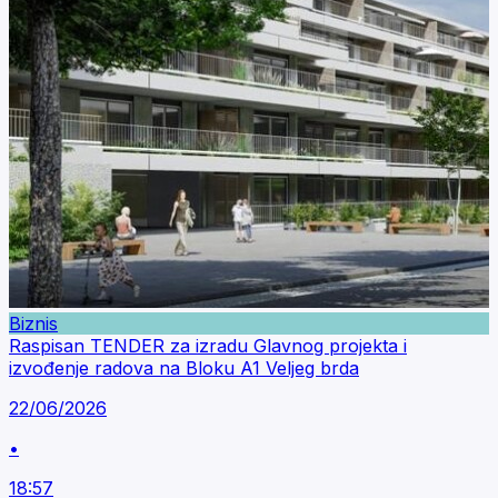
Biznis
Raspisan TENDER za izradu Glavnog projekta i
izvođenje radova na Bloku A1 Veljeg brda
22/06/2026
•
18:57