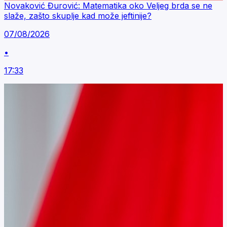
Novaković Đurović: Matematika oko Veljeg brda se ne
slaže, zašto skuplje kad može jeftinije?
07/08/2026
•
17:33