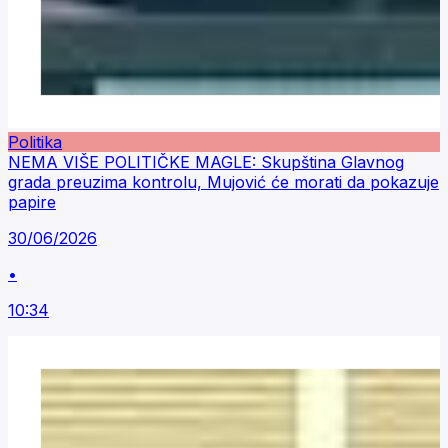
Politika
NEMA VIŠE POLITIČKE MAGLE: Skupština Glavnog
grada preuzima kontrolu, Mujović će morati da pokazuje
papire
30/06/2026
•
10:34