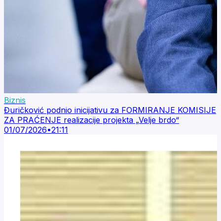
Biznis
Đuričković podnio inicijativu za FORMIRANJE KOMISIJE
ZA PRAĆENJE realizacije projekta „Velje brdo“
01/07/2026
•
21:11