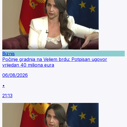
Biznis
Počinje gradnja na Veljem brdu: Potpisan ugovor
vrijedan 40 miliona eura
06/08/2026
•
21:13