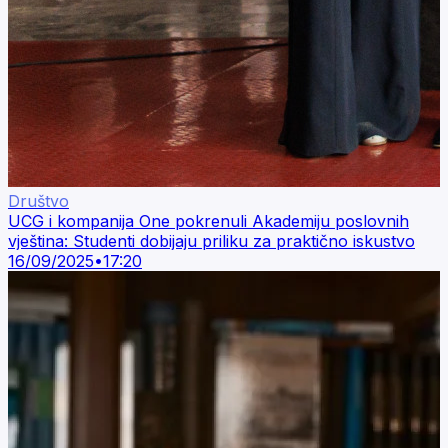
Društvo
UCG i kompanija One pokrenuli Akademiju poslovnih
vještina: Studenti dobijaju priliku za praktično iskustvo
16/09/2025
•
17:20