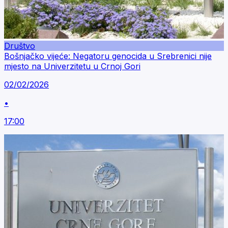
Društvo
Bošnjačko vijeće: Negatoru genocida u Srebrenici nije
mjesto na Univerzitetu u Crnoj Gori
02/02/2026
•
17:00