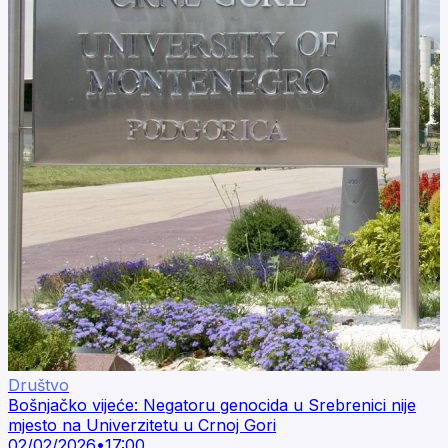
Društvo
Bošnjačko vijeće: Negatoru genocida u Srebrenici nije
mjesto na Univerzitetu u Crnoj Gori
02/02/2026
•
17:00