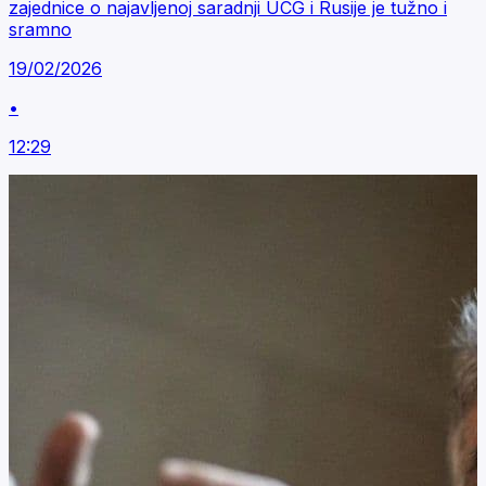
zajednice o najavljenoj saradnji UCG i Rusije je tužno i
sramno
19/02/2026
•
12:29