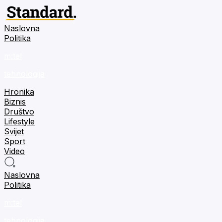
Naslovna
Politika
m:tel
tehnologija
Hronika
Biznis
Društvo
Lifestyle
Svijet
Sport
Video
Naslovna
Politika
m:tel
tehnologija