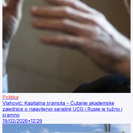
Politika
Vlahović: Kapitalna sramota – Ćutanje akademske
zajednice o najavljenoj saradnji UCG i Rusije je tužno i
sramno
19/02/2026
•
12:29