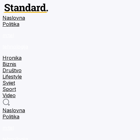
Naslovna
Politika
m:tel
tehnologija
Hronika
Biznis
Društvo
Lifestyle
Svijet
Sport
Video
Naslovna
Politika
m:tel
tehnologija