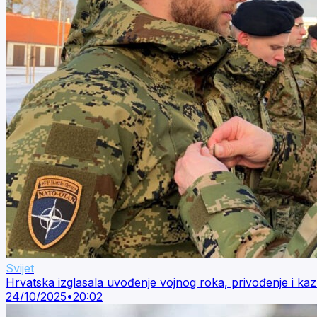
Svijet
Hrvatska izglasala uvođenje vojnog roka, privođenje i ka
24/10/2025
•
20:02