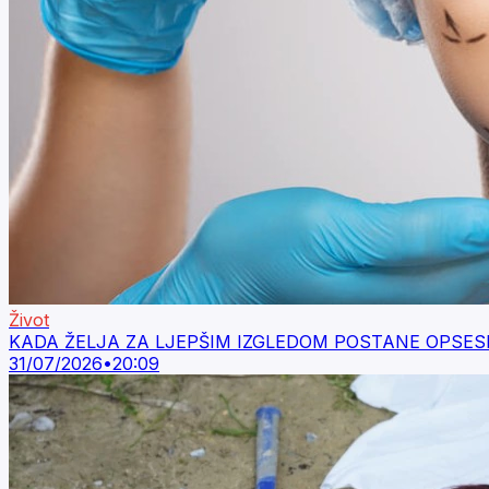
Život
KADA ŽELJA ZA LJEPŠIM IZGLEDOM POSTANE OPSESIJA: Na
31/07/2026
•
20:09