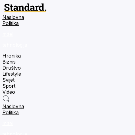
Naslovna
Politika
m:tel
tehnologija
Hronika
Biznis
Društvo
Lifestyle
Svijet
Sport
Video
Naslovna
Politika
m:tel
tehnologija