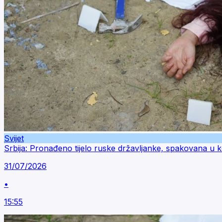
Svijet
Srbija: Pronađeno tijelo ruske državljanke, spakovana u 
31/07/2026
•
15:55