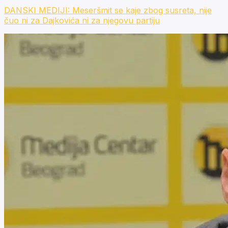
DANSKI MEDIJI: Meseršmit se kaje zbog susreta, nije
čuo ni za Dajkovića ni za njegovu partiju