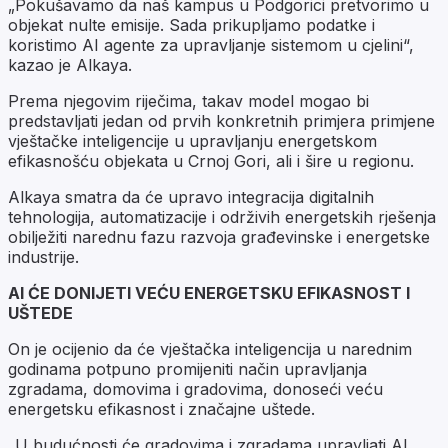
„Pokušavamo da naš kampus u Podgorici pretvorimo u
objekat nulte emisije. Sada prikupljamo podatke i
koristimo AI agente za upravljanje sistemom u cjelini“,
kazao je Alkaya.
Prema njegovim riječima, takav model mogao bi
predstavljati jedan od prvih konkretnih primjera primjene
vještačke inteligencije u upravljanju energetskom
efikasnošću objekata u Crnoj Gori, ali i šire u regionu.
Alkaya smatra da će upravo integracija digitalnih
tehnologija, automatizacije i održivih energetskih rješenja
obilježiti narednu fazu razvoja građevinske i energetske
industrije.
AI ĆE DONIJETI VEĆU ENERGETSKU EFIKASNOST I
UŠTEDE
On je ocijenio da će vještačka inteligencija u narednim
godinama potpuno promijeniti način upravljanja
zgradama, domovima i gradovima, donoseći veću
energetsku efikasnost i značajne uštede.
„U budućnosti će gradovima i zgradama upravljati AI