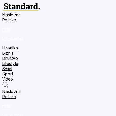
Naslovna
Politika
m:tel
tehnologija
Hronika
Biznis
Društvo
Lifestyle
Svijet
Sport
Video
Naslovna
Politika
m:tel
tehnologija