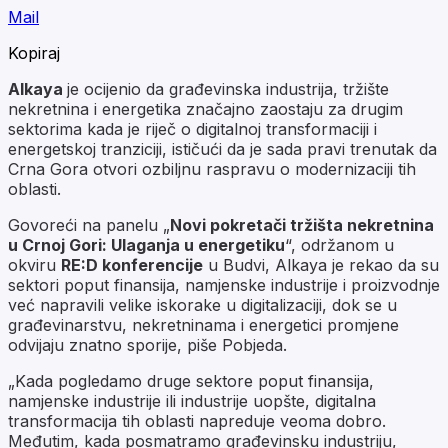
Mail
Kopiraj
Alkaya
je ocijenio da građevinska industrija, tržište
nekretnina i energetika značajno zaostaju za drugim
sektorima kada je riječ o digitalnoj transformaciji i
energetskoj tranziciji, ističući da je sada pravi trenutak da
Crna Gora otvori ozbiljnu raspravu o modernizaciji tih
oblasti.
Govoreći na panelu „
Novi pokretači tržišta nekretnina
u Crnoj Gori: Ulaganja u energetiku
“, održanom u
okviru
RE:D konferencije
u Budvi, Alkaya je rekao da su
sektori poput finansija, namjenske industrije i proizvodnje
već napravili velike iskorake u digitalizaciji, dok se u
građevinarstvu, nekretninama i energetici promjene
odvijaju znatno sporije, piše Pobjeda.
„Kada pogledamo druge sektore poput finansija,
namjenske industrije ili industrije uopšte, digitalna
transformacija tih oblasti napreduje veoma dobro.
Međutim, kada posmatramo građevinsku industriju,