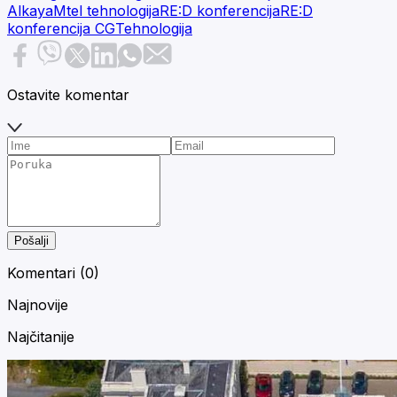
Alkaya
Mtel tehnologija
RE:D konferencija
RE:D
konferencija CG
Tehnologija
Ostavite komentar
Pošalji
Komentari (
0
)
Najnovije
Najčitanije