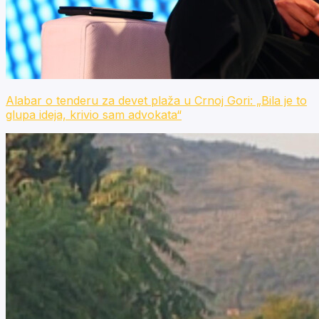
Alabar o tenderu za devet plaža u Crnoj Gori: „Bila je to
glupa ideja, krivio sam advokata“