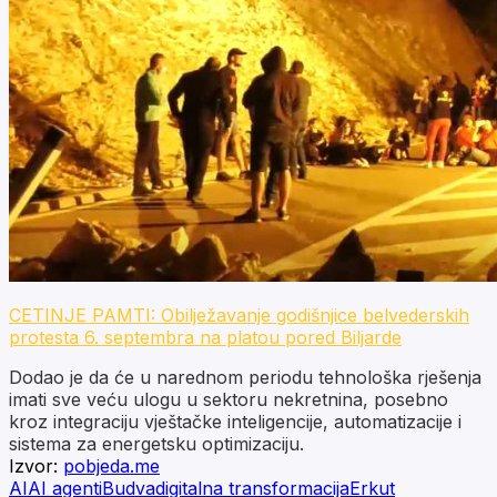
CETINJE PAMTI: Obilježavanje godišnjice belvederskih
protesta 6. septembra na platou pored Biljarde
Dodao je da će u narednom periodu tehnološka rješenja
imati sve veću ulogu u sektoru nekretnina, posebno
kroz integraciju vještačke inteligencije, automatizacije i
sistema za energetsku optimizaciju.
Izvor:
pobjeda.me
AI
AI agenti
Budva
digitalna transformacija
Erkut