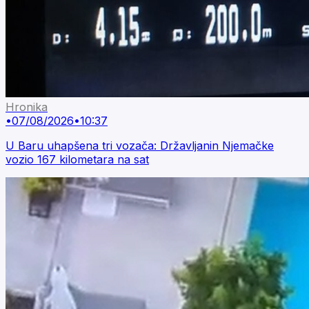
Hronika
•
07/08/2026
•
10:37
U Baru uhapšena tri vozača: Državljanin Njemačke
vozio 167 kilometara na sat