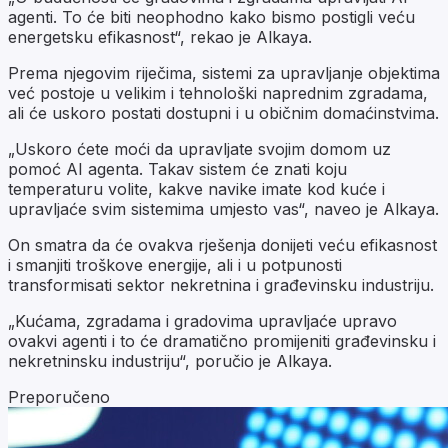
agenti. To će biti neophodno kako bismo postigli veću
energetsku efikasnost“, rekao je Alkaya.
Prema njegovim riječima, sistemi za upravljanje objektima
već postoje u velikim i tehnološki naprednim zgradama,
ali će uskoro postati dostupni i u običnim domaćinstvima.
„Uskoro ćete moći da upravljate svojim domom uz
pomoć AI agenta. Takav sistem će znati koju
temperaturu volite, kakve navike imate kod kuće i
upravljaće svim sistemima umjesto vas“, naveo je Alkaya.
On smatra da će ovakva rješenja donijeti veću efikasnost
i smanjiti troškove energije, ali i u potpunosti
transformisati sektor nekretnina i građevinsku industriju.
„Kućama, zgradama i gradovima upravljaće upravo
ovakvi agenti i to će dramatično promijeniti građevinsku i
nekretninsku industriju“, poručio je Alkaya.
Preporučeno