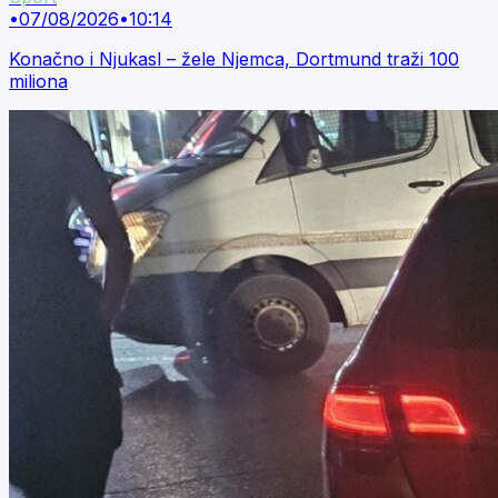
•
07/08/2026
•
10:14
Konačno i Njukasl – žele Njemca, Dortmund traži 100
miliona