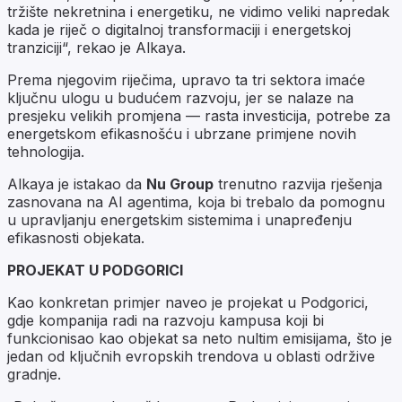
tržište nekretnina i energetiku, ne vidimo veliki napredak
kada je riječ o digitalnoj transformaciji i energetskoj
tranziciji“, rekao je Alkaya.
Prema njegovim riječima, upravo ta tri sektora imaće
ključnu ulogu u budućem razvoju, jer se nalaze na
presjeku velikih promjena — rasta investicija, potrebe za
energetskom efikasnošću i ubrzane primjene novih
tehnologija.
Alkaya je istakao da
Nu Group
trenutno razvija rješenja
zasnovana na AI agentima, koja bi trebalo da pomognu
u upravljanju energetskim sistemima i unapređenju
efikasnosti objekata.
PROJEKAT U PODGORICI
Kao konkretan primjer naveo je projekat u Podgorici,
gdje kompanija radi na razvoju kampusa koji bi
funkcionisao kao objekat sa neto nultim emisijama, što je
jedan od ključnih evropskih trendova u oblasti održive
gradnje.