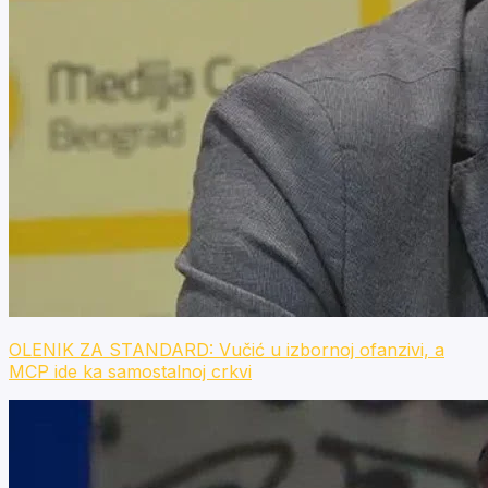
OLENIK ZA STANDARD: Vučić u izbornoj ofanzivi, a
MCP ide ka samostalnoj crkvi