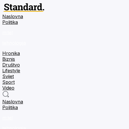
Naslovna
Politika
m:tel
tehnologija
Hronika
Biznis
Društvo
Lifestyle
Svijet
Sport
Video
Naslovna
Politika
m:tel
tehnologija