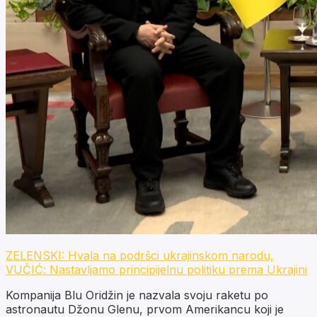
ZELENSKI: Hvala na podršci ukrajinskom narodu,
VUČIĆ: Nastavljamo principijelnu politiku prema Ukrajini
Kompanija Blu Oridžin je nazvala svoju raketu po
astronautu Džonu Glenu, prvom Amerikancu koji je