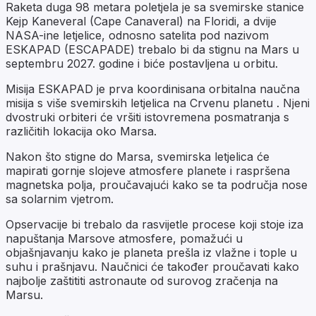
Raketa duga 98 metara poletjela je sa svemirske stanice
Kejp Kaneveral (Cape Canaveral) na Floridi, a dvije
NASA-ine letjelice, odnosno satelita pod nazivom
ESKAPAD (ESCAPADE) trebalo bi da stignu na Mars u
septembru 2027. godine i biće postavljena u orbitu.
Misija ESKAPAD je prva koordinisana orbitalna naučna
misija s više svemirskih letjelica na Crvenu planetu . Njeni
dvostruki orbiteri će vršiti istovremena posmatranja s
različitih lokacija oko Marsa.
Nakon što stigne do Marsa, svemirska letjelica će
mapirati gornje slojeve atmosfere planete i raspršena
magnetska polja, proučavajući kako se ta područja nose
sa solarnim vjetrom.
Opservacije bi trebalo da rasvijetle procese koji stoje iza
napuštanja Marsove atmosfere, pomažući u
objašnjavanju kako je planeta prešla iz vlažne i tople u
suhu i prašnjavu. Naučnici će također proučavati kako
najbolje zaštititi astronaute od surovog zračenja na
Marsu.