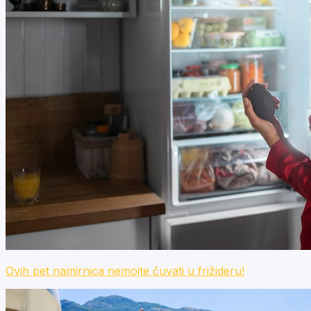
Ovih pet namirnica nemojte čuvati u frižideru!