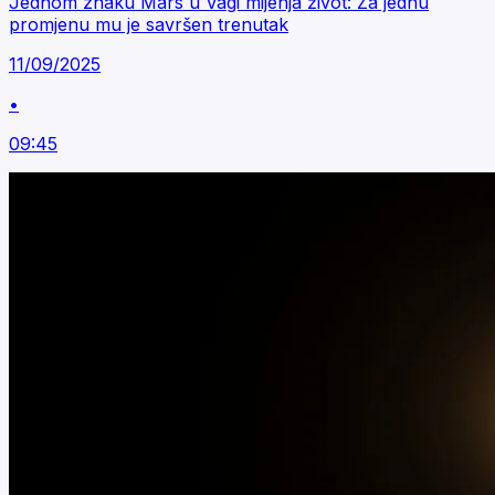
Jednom znaku Mars u Vagi mijenja život: Za jednu
promjenu mu je savršen trenutak
11/09/2025
•
09:45