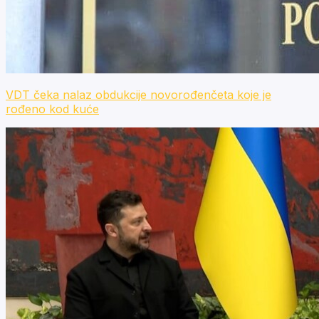
VDT čeka nalaz obdukcije novorođenčeta koje je
rođeno kod kuće