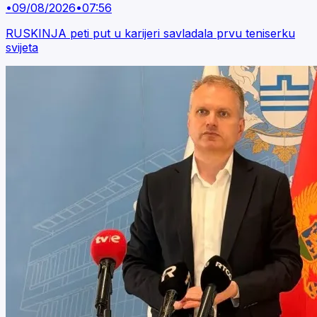
•
09/08/2026
•
07:56
RUSKINJA peti put u karijeri savladala prvu teniserku
svijeta