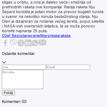
stigao u orbitu, a ona je daleko veća i snažnija od
prethodnih raketa ove kompanije. Ranija raketa Nju
Šepard koristila je jedan motor za prevoz bogatih turista
u svemir na nekoliko minuta bestežinskog stanja. Nju
Glen je dizajniran za nošenje većeg tereta, poput satelita
i NASA-inih svemirskih letjelica, te se može ponovo
koristiti najmanje 25 puta.
Džef Bezos
lansiranje
Mars
misija
raketa
Ostavite komentar
Pošalji
Komentari (
0
)