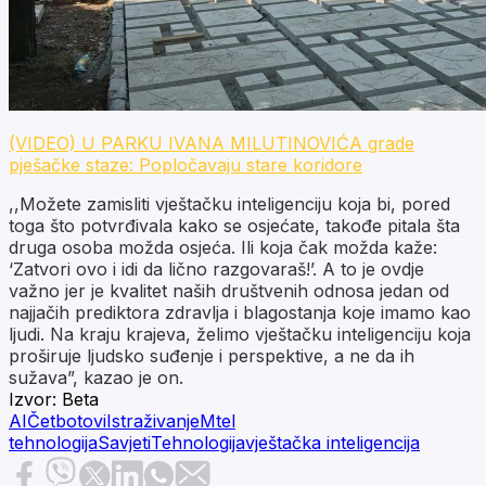
(VIDEO) U PARKU IVANA MILUTINOVIĆA grade
pješačke staze: Popločavaju stare koridore
,,Možete zamisliti vještačku inteligenciju koja bi, pored
toga što potvrđivala kako se osjećate, takođe pitala šta
druga osoba možda osjeća. Ili koja čak možda kaže:
‘Zatvori ovo i idi da lično razgovaraš!’. A to je ovdje
važno jer je kvalitet naših društvenih odnosa jedan od
najjačih prediktora zdravlja i blagostanja koje imamo kao
ljudi. Na kraju krajeva, želimo vještačku inteligenciju koja
proširuje ljudsko suđenje i perspektive, a ne da ih
sužava”, kazao je on.
Izvor:
Beta
AI
Četbotovi
Istraživanje
Mtel
tehnologija
Savjeti
Tehnologija
vještačka inteligencija