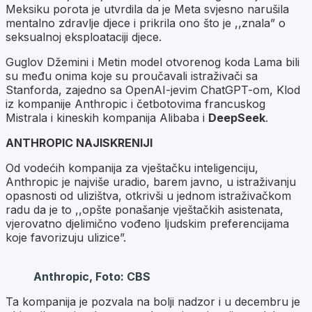
Meksiku porota je utvrdila da je Meta svjesno narušila
mentalno zdravlje djece i prikrila ono što je ,,znala” o
seksualnoj eksploataciji djece.
Guglov Džemini i Metin model otvorenog koda Lama bili
su među onima koje su proučavali istraživači sa
Stanforda, zajedno sa OpenAI-jevim ChatGPT-om, Klod
iz kompanije Anthropic i četbotovima francuskog
Mistrala i kineskih kompanija Alibaba i
DeepSeek
.
ANTHROPIC NAJISKRENIJI
Od vodećih kompanija za vještačku inteligenciju,
Anthropic je najviše uradio, barem javno, u istraživanju
opasnosti od ulizištva, otkrivši u jednom istraživačkom
radu da je to ,,opšte ponašanje vještačkih asistenata,
vjerovatno djelimično vođeno ljudskim preferencijama
koje favorizuju ulizice”.
Anthropic, Foto: CBS
Ta kompanija je pozvala na bolji nadzor i u decembru je