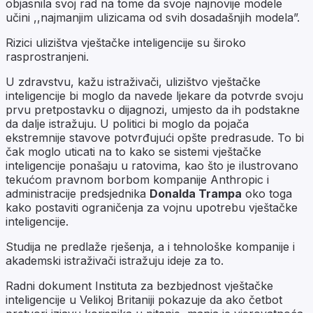
objasnila svoj rad na tome da svoje najnovije modele
učini ,,najmanjim ulizicama od svih dosadašnjih modela”.
Rizici ulizištva vještačke inteligencije su široko
rasprostranjeni.
U zdravstvu, kažu istraživači, ulizištvo vještačke
inteligencije bi moglo da navede ljekare da potvrde svoju
prvu pretpostavku o dijagnozi, umjesto da ih podstakne
da dalje istražuju. U politici bi moglo da pojača
ekstremnije stavove potvrđujući opšte predrasude. To bi
čak moglo uticati na to kako se sistemi vještačke
inteligencije ponašaju u ratovima, kao što je ilustrovano
tekućom pravnom borbom kompanije Anthropic i
administracije predsjednika
Donalda Trampa
oko toga
kako postaviti ograničenja za vojnu upotrebu vještačke
inteligencije.
Studija ne predlaže rješenja, a i tehnološke kompanije i
akademski istraživači istražuju ideje za to.
Radni dokument Instituta za bezbjednost vještačke
inteligencije u Velikoj Britaniji pokazuje da ako četbot