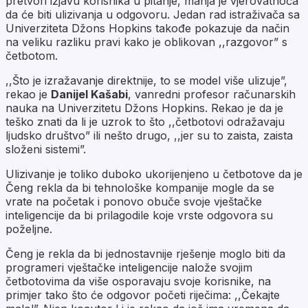
pretvori izjavu korisnika u pitanje, manja je vjerovatnoća
da će biti ulizivanja u odgovoru. Jedan rad istraživača sa
Univerziteta Džons Hopkins takođe pokazuje da način
na veliku razliku pravi kako je oblikovan ,,razgovor” s
četbotom.
,,Što je izražavanje direktnije, to se model više ulizuje”,
rekao je
Danijel Kašabi
, vanredni profesor računarskih
nauka na Univerzitetu Džons Hopkins. Rekao je da je
teško znati da li je uzrok to što ,,četbotovi odražavaju
ljudsko društvo” ili nešto drugo, ,,jer su to zaista, zaista
složeni sistemi”.
Ulizivanje je toliko duboko ukorijenjeno u četbotove da je
Čeng rekla da bi tehnološke kompanije mogle da se
vrate na početak i ponovo obuče svoje vještačke
inteligencije da bi prilagodile koje vrste odgovora su
poželjne.
Čeng je rekla da bi jednostavnije rješenje moglo biti da
programeri vještačke inteligencije nalože svojim
četbotovima da više osporavaju svoje korisnike, na
primjer tako što će odgovor početi riječima: ,,Čekajte