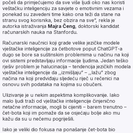
počeli da primjećujemo da sve više ljudi oko nas koristi
veštačku inteligenciju za savjete o emotivnim vezama i
ponekad su zavedeni time kako ona teži da stane na
stranu svog korisnika, bez obzira na sve”, rekla je
autorka istraživanja
Majra Čeng
, doktorski kandidat
računarskih nauka na Stanfordu.
Računarski naučnici koji grade velike jezičke modele
vještačke inteligencije za četbotove poput ChatGPT-a
dugo se bore sa suštinskim problemima u načinu na koji
ovi sistemi predstavljaju informacije ljudima. Jedan teško
rješiv problem je halucinacija – tendencija jezičkih modela
vještačke inteligencije da ,,izmišljaju” – ,,lažu” zbog
načina na koji predviđaju sljedeću riječ u rečenici na
osnovu svih podataka na kojima su obučeni.
Ulizivanje je u nekim aspektima komplikovanije. Iako
malo ljudi traži od vještačke inteligencije činjenično
netačne informacije, mogli bi cijeniti – barem trenutno –
čet-bota koji im pomaže da se osjećaju bolje ako mu
kažu da su u nečemu pogriješili.
Iako je veliki dio fokusa na ponašanje čet-bota bio