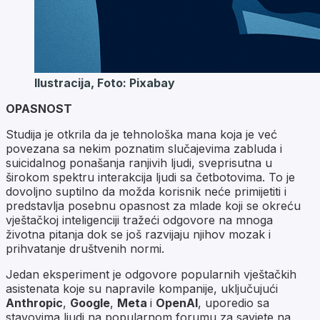
Ilustracija, Foto: Pixabay
OPASNOST
Studija je otkrila da je tehnološka mana koja je već
povezana sa nekim poznatim slučajevima zabluda i
suicidalnog ponašanja ranjivih ljudi, sveprisutna u
širokom spektru interakcija ljudi sa četbotovima. To je
dovoljno suptilno da možda korisnik neće primijetiti i
predstavlja posebnu opasnost za mlade koji se okreću
vještačkoj inteligenciji tražeći odgovore na mnoga
životna pitanja dok se još razvijaju njihov mozak i
prihvatanje društvenih normi.
Jedan eksperiment je odgovore popularnih vještačkih
asistenata koje su napravile kompanije, uključujući
Anthropic
,
Google
,
Meta
i
OpenAI
, uporedio sa
stavovima ljudi na popularnom forumu za savjete na