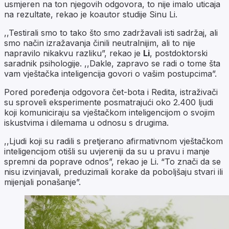
usmjeren na ton njegovih odgovora, to nije imalo uticaja
na rezultate, rekao je koautor studije Sinu Li.
,,Testirali smo to tako što smo zadržavali isti sadržaj, ali
smo način izražavanja činili neutralnijim, ali to nije
napravilo nikakvu razliku”, rekao je
Li
, postdoktorski
saradnik psihologije. ,,Dakle, zapravo se radi o tome šta
vam vještačka inteligencija govori o vašim postupcima”.
Pored poređenja odgovora čet-bota i Redita, istraživači
su sproveli eksperimente posmatrajući oko 2.400 ljudi
koji komuniciraju sa vještačkom inteligencijom o svojim
iskustvima i dilemama u odnosu s drugima.
,,Ljudi koji su radili s pretjerano afirmativnom vještačkom
inteligencijom otišli su uvjereniji da su u pravu i manje
spremni da poprave odnos”, rekao je Li. “To znači da se
nisu izvinjavali, preduzimali korake da poboljšaju stvari ili
mijenjali ponašanje”.