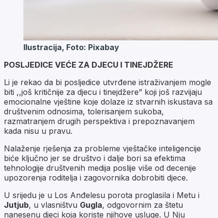
Ilustracija, Foto: Pixabay
POSLJEDICE VEĆE ZA DJECU I TINEJDŽERE
Li je rekao da bi posljedice utvrđene istraživanjem mogle
biti ,,još kritičnije za djecu i tinejdžere” koji još razvijaju
emocionalne vještine koje dolaze iz stvarnih iskustava sa
društvenim odnosima, tolerisanjem sukoba,
razmatranjem drugih perspektiva i prepoznavanjem
kada nisu u pravu.
Nalaženje rješenja za probleme vještačke inteligencije
biće ključno jer se društvo i dalje bori sa efektima
tehnologije društvenih medija poslije više od decenije
upozorenja roditelja i zagovornika dobrobiti djece.
U srijedu je u Los Anđelesu porota proglasila i Metu i
Jutjub
, u vlasništvu
Gugla
, odgovornim za štetu
nanesenu djeci koja koriste njihove usluge. U Nju