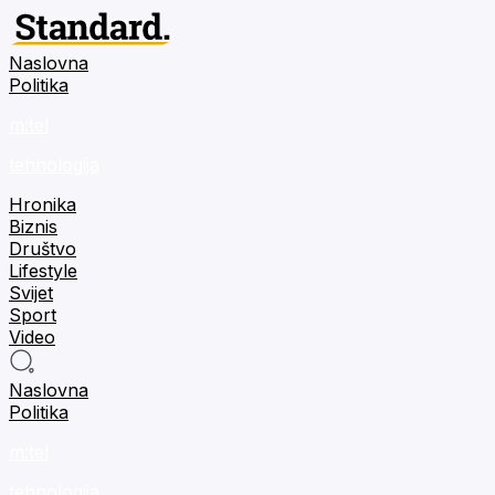
Naslovna
Politika
m:tel
tehnologija
Hronika
Biznis
Društvo
Lifestyle
Svijet
Sport
Video
Naslovna
Politika
m:tel
tehnologija