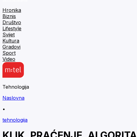
Hronika
Biznis
Društvo
Lifestyle
Svijet
Kultura
Gradovi
Sport
Video
Tehnologija
Naslovna
•
tehnologija
KLIK, PRAĆENJE, ALGORITAM: