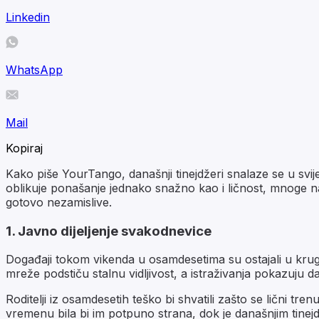
Linkedin
WhatsApp
Mail
Kopiraj
Kako piše YourTango, današnji tinejdžeri snalaze se u sv
oblikuje ponašanje jednako snažno kao i ličnost, mnoge na
gotovo nezamislive.
1. Javno dijeljenje svakodnevice
Događaji tokom vikenda u osamdesetima su ostajali u krugu
mreže podstiču stalnu vidljivost, a istraživanja pokazuju d
Roditelji iz osamdesetih teško bi shvatili zašto se lični trenu
vremenu bila bi im potpuno strana, dok je današnjim tinejd