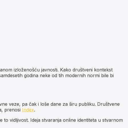
tanom izloženošću javnosti. Kako društveni kontekst
osamdesetih godina neke od tih modernih normi bile bi
vne veze, pa čak i loše dane za širu publiku. Društvene
ka, prenosi
Index
.
e to vidljivost. Ideja stvaranja
online
identiteta u stvarnom