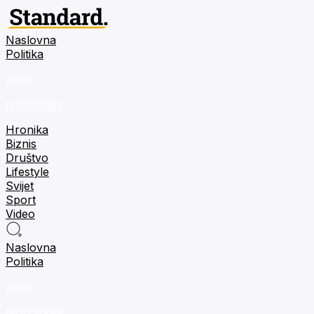
Naslovna
Politika
m:tel
tehnologija
Hronika
Biznis
Društvo
Lifestyle
Svijet
Sport
Video
Naslovna
Politika
m:tel
tehnologija