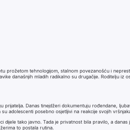
ijetu prožetom tehnologijom, stalnom povezanošću i nepres
vike današnjih mladih radikalno su drugačije. Roditelju iz 
 prijatelja. Danas tinejdžeri dokumentuju rođendane, ljuba
a su adolescenti posebno osjetljivi na reakcije svojih vršnja
ci dijele tako javno. Tada je privatnost bila pravilo, a danas j
žerima to postala rutina.