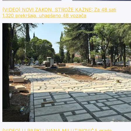
(VIDEO) NOVI ZAKON, STROŽE KAZNE: Za 48 sati
1.320 prekršaja, uhapšeno 48 vozača
(VIDEO) U PARKU IVANA MILUTINOVIĆA grade