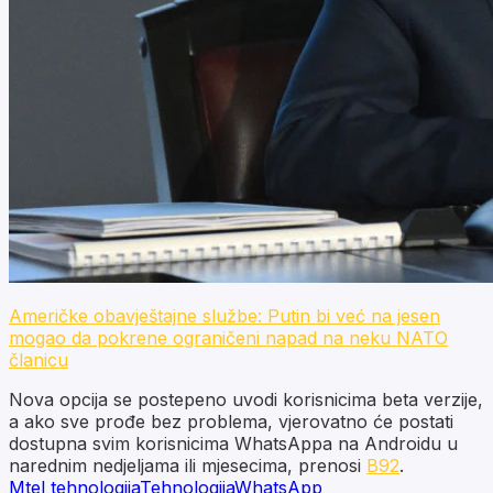
Američke obavještajne službe: Putin bi već na jesen
mogao da pokrene ograničeni napad na neku NATO
članicu
Nova opcija se postepeno uvodi korisnicima beta verzije,
a ako sve prođe bez problema, vjerovatno će postati
dostupna svim korisnicima WhatsAppa na Androidu u
narednim nedjeljama ili mjesecima, prenosi
B92
.
Mtel tehnologija
Tehnologija
WhatsApp