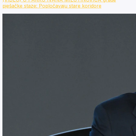
pješačke staze: Popločavaju stare koridore