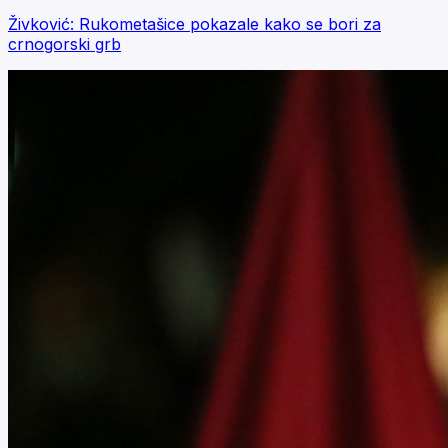
Živković: Rukometašice pokazale kako se bori za
crnogorski grb