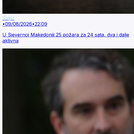
Svijet
•
09/08/2026
•
22:09
U Sjevernoj Makedoniji 25 požara za 24 sata, dva i dalje
aktivna