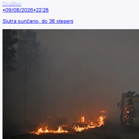
Društvo
•
09/08/2026
•
22:28
Sjutra sunčano, do 38 stepeni