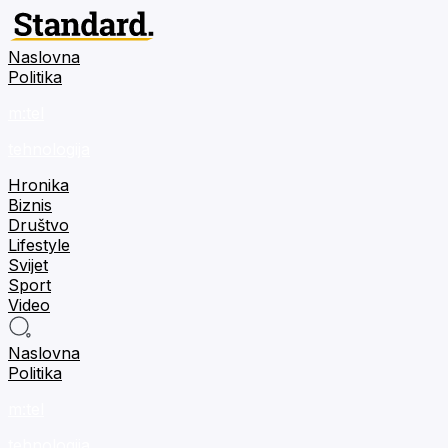
Naslovna
Politika
m:tel
tehnologija
Hronika
Biznis
Društvo
Lifestyle
Svijet
Sport
Video
Naslovna
Politika
m:tel
tehnologija