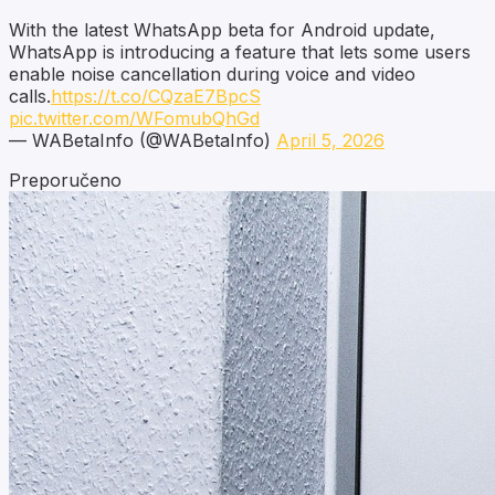
With the latest WhatsApp beta for Android update,
WhatsApp is introducing a feature that lets some users
enable noise cancellation during voice and video
calls.
https://t.co/CQzaE7BpcS
pic.twitter.com/WFomubQhGd
— WABetaInfo (@WABetaInfo)
April 5, 2026
Preporučeno