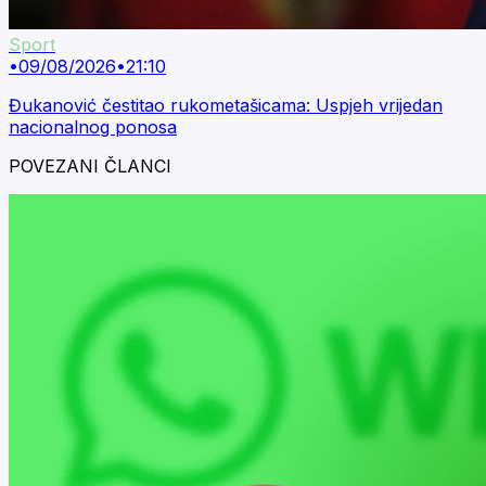
Sport
•
09/08/2026
•
21:10
Đukanović čestitao rukometašicama: Uspjeh vrijedan
nacionalnog ponosa
POVEZANI ČLANCI