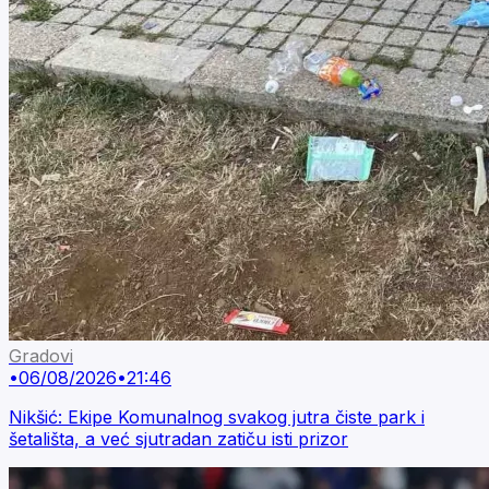
Gradovi
•
06/08/2026
•
21:46
Nikšić: Ekipe Komunalnog svakog jutra čiste park i
šetališta, a već sjutradan zatiču isti prizor