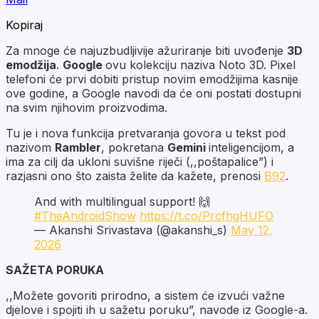
Kopiraj
Za mnoge će najuzbudljivije ažuriranje biti uvođenje
3D
emodžija
.
Google
ovu kolekciju naziva Noto 3D. Pixel
telefoni će prvi dobiti pristup novim emodžijima kasnije
ove godine, a Google navodi da će oni postati dostupni
na svim njihovim proizvodima.
Tu je i nova funkcija pretvaranja govora u tekst pod
nazivom
Rambler
, pokretana
Gemini
inteligencijom, a
ima za cilj da ukloni suvišne riječi (,,poštapalice”) i
razjasni ono što zaista želite da kažete, prenosi
B92
.
And with multilingual support! 🙌
#TheAndroidShow
https://t.co/PrcfhgHUFO
— Akanshi Srivastava (@akanshi_s)
May 12,
2026
SAŽETA PORUKA
,,Možete govoriti prirodno, a sistem će izvući važne
djelove i spojiti ih u sažetu poruku”, navode iz Google-a.