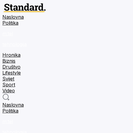
Naslovna
Politika
m:tel
tehnologija
Hronika
Biznis
Društvo
Lifestyle
Svijet
Sport
Video
Naslovna
Politika
m:tel
tehnologija