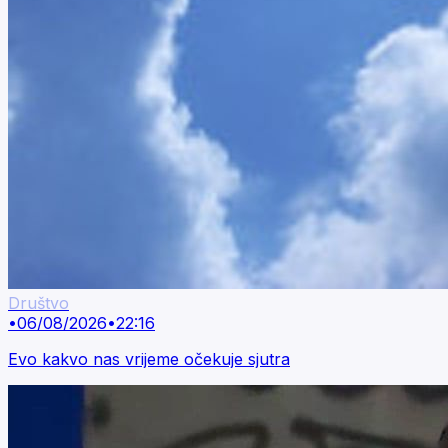
Društvo
•
06/08/2026
•
22:16
Evo kakvo nas vrijeme očekuje sjutra