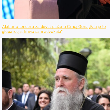
Alabar o tenderu za devet plaža u Crnoj Gori: „Bila je to
glupa ideja, krivio sam advokata“