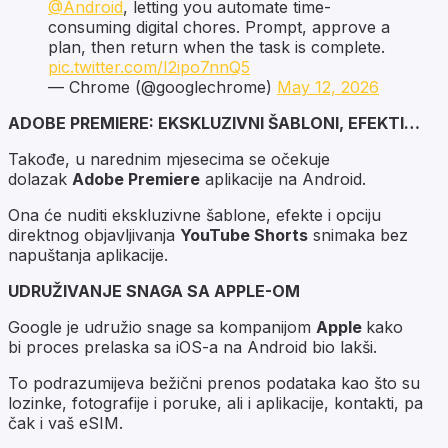
@Android
, letting you automate time-
consuming digital chores. Prompt, approve a
plan, then return when the task is complete.
pic.twitter.com/I2ipo7nnQ5
— Chrome (@googlechrome)
May 12, 2026
ADOBE PREMIERE: EKSKLUZIVNI ŠABLONI, EFEKTI…
Takođe, u narednim mjesecima se očekuje
dolazak
Adobe Premiere
aplikacije na Android.
Ona će nuditi ekskluzivne šablone, efekte i opciju
direktnog objavljivanja
YouTube Shorts
snimaka bez
napuštanja aplikacije.
UDRUŽIVANJE SNAGA SA APPLE-OM
Google je udružio snage sa kompanijom
Apple
kako
bi proces prelaska sa iOS-a na Android bio lakši.
To podrazumijeva bežični prenos podataka kao što su
lozinke, fotografije i poruke, ali i aplikacije, kontakti, pa
čak i vaš eSIM.