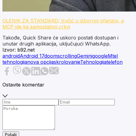
OLENIK ZA STANDARD: Vučić u izbornoj ofanzivi, a
MCP ide ka samostalnoj crkvi
Takođe, Quick Share će uskoro postati dostupan i
unutar drugih aplikacija, uključujući WhatsApp.
Izvor:
b92.net
android
Android 17
doomscrolling
Gemini
google
Mtel
tehnologija
nova opcija
skrolovanje
Tehnologija
telefon
Ostavite komentar
Pošalji