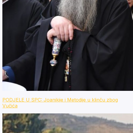
PODJELE U SPC: Joanikije i Metodije u klinču zbog
Vučića