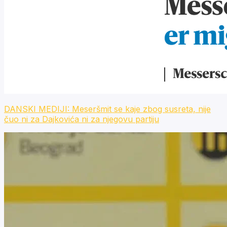
DANSKI MEDIJI: Meseršmit se kaje zbog susreta, nije
čuo ni za Dajkovića ni za njegovu partiju