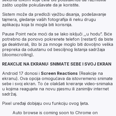
zašto uopšte pokušavate da je koristite.
Sistem može da predloži vježbu disanja, podešavanje
tajmera, gledanje vaših fotografija ili neku drugu
aplikaciju koja bi mogla biti korisnija.
Pause Point neće moći da se lako isključi ,,u hodu”. Biće
potrebno da ponovo pokrenete telefon (restart) da biste
ga deaktivirali, što bi za mnoge moglo biti dovoljno velika
prepreka da odustanu od besciljnog listanja sadržaja
(doomscrolling).
REAKCIJE NA EKRANU: SNIMATE SEBE I SVOJ EKRAN
Android 17 donosi i
Screen Reactions
(Reakcije na
ekranu). Ova opcija omogućava da istovremeno snimate
sebe i svoj ekran. To će olakšati kreiranje video-snimaka
u kojima reagujete na novu pjesmu ili zanimljiv internet
sadržaj.
Pixel uređaji dobijaju ovu funkciju ovog ljeta.
Auto browse is coming soon to Chrome on