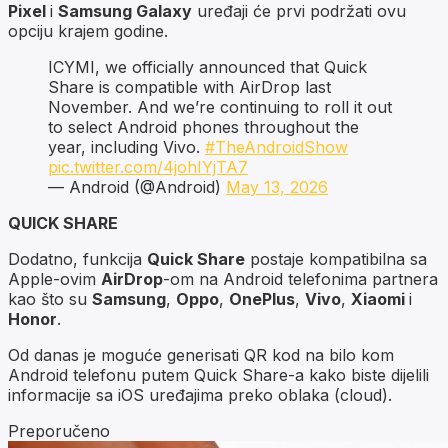
Pixel
i
Samsung Galaxy
uređaji će prvi podržati ovu
opciju krajem godine.
ICYMI, we officially announced that Quick
Share is compatible with AirDrop last
November. And we’re continuing to roll it out
to select Android phones throughout the
year, including Vivo.
#TheAndroidShow
pic.twitter.com/4johIYjTA7
— Android (@Android)
May 13, 2026
QUICK SHARE
Dodatno, funkcija
Quick Share
postaje kompatibilna sa
Apple-ovim
AirDrop
-om na Android telefonima partnera
kao što su
Samsung
,
Oppo
,
OnePlus
,
Vivo
,
Xiaomi
i
Honor
.
Od danas je moguće generisati QR kod na bilo kom
Android telefonu putem Quick Share-a kako biste dijelili
informacije sa iOS uređajima preko oblaka (cloud).
Preporučeno