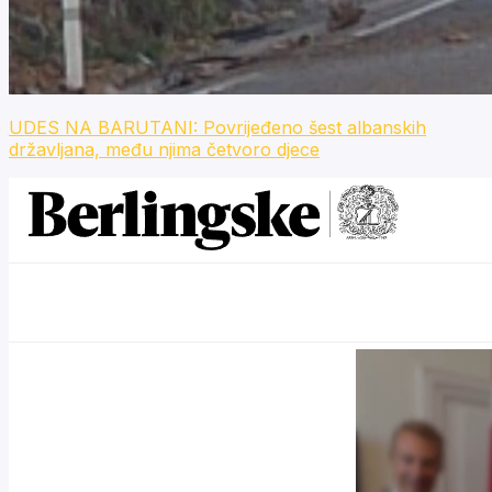
UDES NA BARUTANI: Povrijeđeno šest albanskih
državljana, među njima četvoro djece