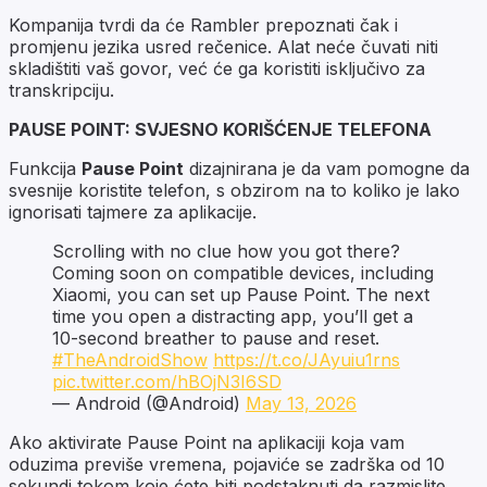
Kompanija tvrdi da će Rambler prepoznati čak i
promjenu jezika usred rečenice. Alat neće čuvati niti
skladištiti vaš govor, već će ga koristiti isključivo za
transkripciju.
PAUSE POINT: SVJESNO KORIŠĆENJE TELEFONA
Funkcija
Pause Point
dizajnirana je da vam pomogne da
svesnije koristite telefon, s obzirom na to koliko je lako
ignorisati tajmere za aplikacije.
Scrolling with no clue how you got there?
Coming soon on compatible devices, including
Xiaomi, you can set up Pause Point. The next
time you open a distracting app, you’ll get a
10-second breather to pause and reset.
#TheAndroidShow
https://t.co/JAyuiu1rns
pic.twitter.com/hBOjN3I6SD
— Android (@Android)
May 13, 2026
Ako aktivirate Pause Point na aplikaciji koja vam
oduzima previše vremena, pojaviće se zadrška od 10
sekundi tokom koje ćete biti podstaknuti da razmislite