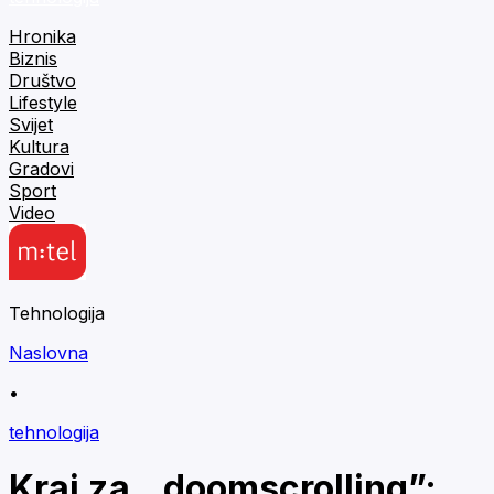
Hronika
Biznis
Društvo
Lifestyle
Svijet
Kultura
Gradovi
Sport
Video
Tehnologija
Naslovna
•
tehnologija
Kraj za ,,doomscrolling”: