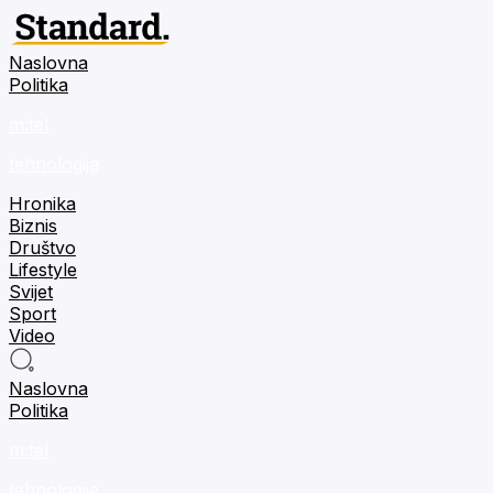
Naslovna
Politika
m:tel
tehnologija
Hronika
Biznis
Društvo
Lifestyle
Svijet
Sport
Video
Naslovna
Politika
m:tel
tehnologija