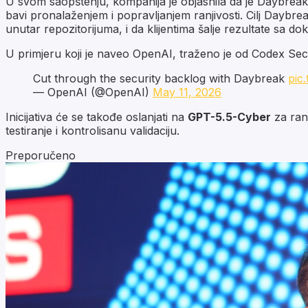
U svom saopštenju, kompanija je objasnila da je Daybrea
bavi pronalaženjem i popravljanjem ranjivosti. Cilj Daybrea
unutar repozitorijuma, i da klijentima šalje rezultate sa do
U primjeru koji je naveo OpenAI, traženo je od Codex Securi
Cut through the security backlog with Daybreak
pic
— OpenAI (@OpenAI)
May 11, 2026
Inicijativa će se takođe oslanjati na
GPT-5.5-Cyber
za rani
testiranje i kontrolisanu validaciju.
Preporučeno