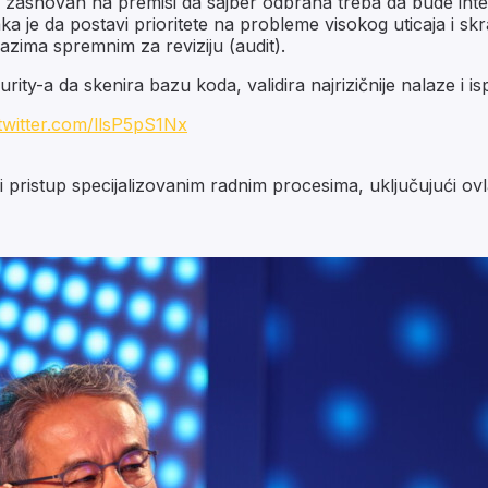
k zasnovan na premisi da sajber odbrana treba da bude int
ka je da postavi prioritete na probleme visokog uticaja i skra
kazima spremnim za reviziju (audit).
ty-a da skenira bazu koda, validira najrizičnije nalaze i isp
.twitter.com/llsP5pS1Nx
 pristup specijalizovanim radnim procesima, uključujući ov