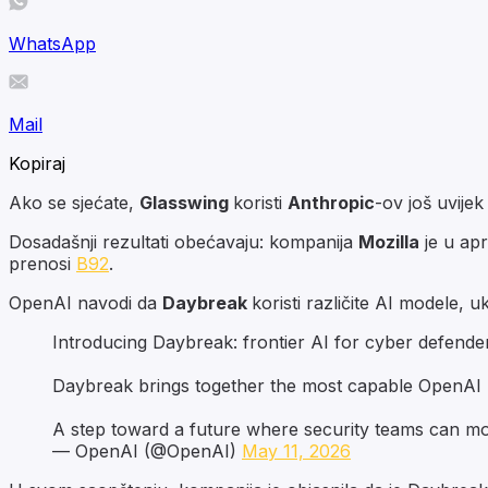
WhatsApp
Mail
Kopiraj
Ako se sjećate,
Glasswing
koristi
Anthropic
-ov još uvije
Dosadašnji rezultati obećavaju: kompanija
Mozilla
je u apr
prenosi
B92
.
OpenAI navodi da
Daybreak
koristi različite AI modele, u
Introducing Daybreak: frontier AI for cyber defende
Daybreak brings together the most capable OpenAI m
A step toward a future where security teams can m
— OpenAI (@OpenAI)
May 11, 2026