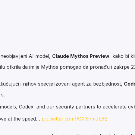
k neobjavljeni AI model,
Claude Mythos Preview
, kako bi k
ilu otkrila da im je Mythos pomogao da pronađu i zakrpe 271 
ključujući i njihov specijalizovani agent za bezbjednost,
Cod
rs.
odels, Codex, and our security partners to accelerate cy
ove at the speed…
pic.twitter.com/AGfXhmJb5E