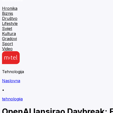
Hronika
Biznis
Društvo
Lifestyle
Svijet
Kultura
Gradovi
Sport
Video
Tehnologija
Naslovna
•
tehnologija
OpenAI lansirao Daybreak: E