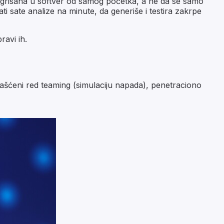
egrisana u softver od samog početka, a ne da se samo
ti sate analize na minute, da generiše i testira zakrpe
ravi ih.
lašćeni red teaming (simulaciju napada), penetraciono