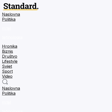
Naslovna
Politika
m:tel
tehnologija
Hronika
Biznis
Društvo
Lifestyle
Svijet
Sport
Video
Naslovna
Politika
m:tel
tehnologija