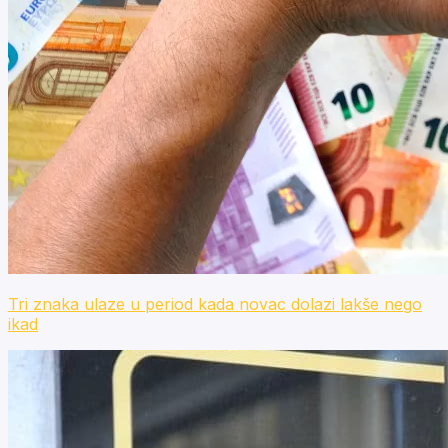
Tri znaka ulaze u period kada novac dolazi lakše nego
ikad