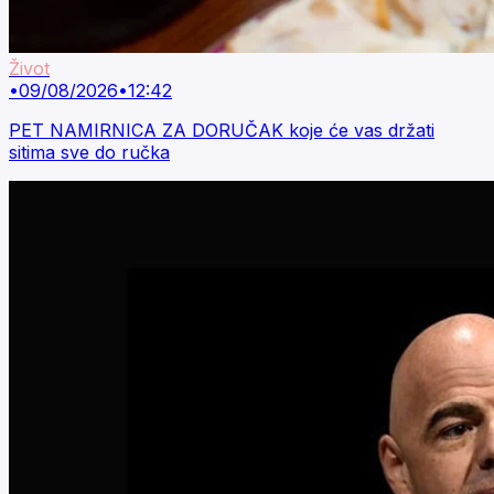
Život
•
09/08/2026
•
12:42
PET NAMIRNICA ZA DORUČAK koje će vas držati
sitima sve do ručka