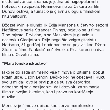
među četvoricom, danas je jedna od najpopularnijih
holivudskih zvijezda. Nominovan je za Oskara za film
Duhovi ostrva, a tumačio je glavnu ulogu u filmskom
hitu Saltburn.
Džozef Kvin je glumio lik Edija Mansona u četvrtoj sezoni
Netfliksove serije Stranger Things, pojavio se u filmu
Tiho mjesto: Prvi dan, a sa Meskalom je glumio u
nastavku Gladijatora. Prije nego što zaigra gitaristu
Harisona, 31-godišnji Londonac će se pojaviti kao Džoni
Storm u filmu Fantastična četvorka: Prvi koraci i u dva
filma o Osvetnicima.
“Maratonsko iskustvo“
Iako je do sada snimljeno više filmova o Bitlsima, poput
Ritam ulice, Džon Lenon: Dečko koji ne obećava i Ruku
svoju mi daj, ovo je prvi put da su sva četvorica,
odnosno njihovi nasljednici, dali dozvolu za snimanje
filma o svojim životima, kao i prava na korišćenje
muzike.
Mendez je filmove opisao kao „prvo maratonsko