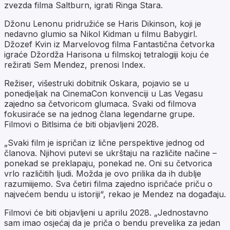
zvezda filma Saltburn, igrati Ringa Stara.
Džonu Lenonu pridružiće se Haris Dikinson, koji je
nedavno glumio sa Nikol Kidman u filmu Babygirl.
Džozef Kvin iz Marvelovog filma Fantastična četvorka
igraće Džordža Harisona u filmskoj tetralogiji koju će
režirati Sem Mendez, prenosi Index.
Režiser, višestruki dobitnik Oskara, pojavio se u
ponedjeljak na CinemaCon konvenciji u Las Vegasu
zajedno sa četvoricom glumaca. Svaki od filmova
fokusiraće se na jednog člana legendarne grupe.
Filmovi o Bitlsima će biti objavljeni 2028.
„Svaki film je ispričan iz lične perspektive jednog od
članova. Njihovi putevi se ukrštaju na različite načine –
ponekad se preklapaju, ponekad ne. Oni su četvorica
vrlo različitih ljudi. Možda je ovo prilika da ih dublje
razumiijemo. Sva četiri filma zajedno ispričaće priču o
najvećem bendu u istoriji“, rekao je Mendez na događaju.
Filmovi će biti objavljeni u aprilu 2028. „Jednostavno
sam imao osjećaj da je priča o bendu prevelika za jedan