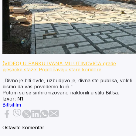
(VIDEO) U PARKU IVANA MILUTINOVIĆA grade
pješačke staze: Popločavaju stare koridore
„Divno je biti ovde, uzbudljivo je, divna ste publika, voleli
bismo da vas povedemo kući.“
Potom su se sinhronizovano naklonili u stilu Bitlsa.
Izvor:
N1
Bitlsi
film
Ostavite komentar