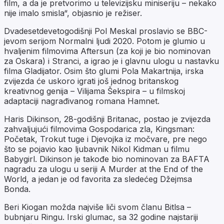
film, a da je pretvorimo u televizijsku miniseriju – nekako
nije imalo smisla“, objasnio je režiser.
Dvadesetdevetogodišnji Pol Meskal proslavio se BBC-
jevom serijom Normalni ljudi 2020. Potom je glumio u
hvaljenim filmovima Aftersun (za koji je bio nominovan
za Oskara) i Stranci, a igrao je i glavnu ulogu u nastavku
filma Gladijator. Osim što glumi Pola Makartnija, irska
zvijezda će uskoro igrati još jednog britanskog
kreativnog genija – Vilijama Šekspira – u filmskoj
adaptaciji nagrađivanog romana Hamnet.
Haris Dikinson, 28-godišnji Britanac, postao je zvijezda
zahvaljujući filmovima Gospodarica zla, Kingsman:
Početak, Trokut tuge i Djevojka iz močvare, pre nego
što se pojavio kao ljubavnik Nikol Kidman u filmu
Babygirl. Dikinson je takođe bio nominovan za BAFTA
nagradu za ulogu u seriji A Murder at the End of the
World, a jedan je od favorita za sledećeg Džejmsa
Bonda.
Beri Kiogan možda najviše liči svom članu Bitlsa –
bubnjaru Ringu. Irski glumac, sa 32 godine najstariji