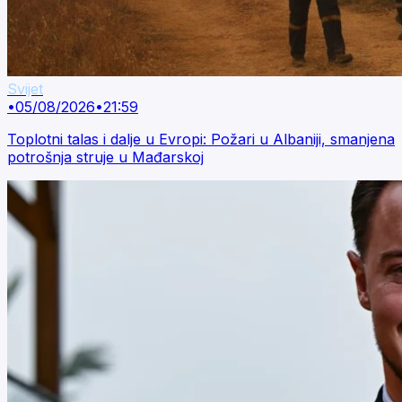
Svijet
•
05/08/2026
•
21:59
Toplotni talas i dalje u Evropi: Požari u Albaniji, smanjena
potrošnja struje u Mađarskoj