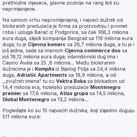
prethodne mjesece, glavne pozicije na rang listi su
neprmijenjene.
Na samom vrhu nepromijenjena, i najveći dužnik od
blokiranih preduzeća je firma za proizvodnju i promet
roba i usluga Barać iz Podgorice, sa čak 168,3 miliona
eura duga, slijedi kompanija Beograd sa 119 miliona eura
duga; tu je
Cijevna komerc
sa 26,7 miliona duga, a tu je i
još jedna, sada sa imenom
Cijevna commerce doo
sa
još 18,12 miliona eura duga; višemilionski dug ima i
Casino Avala sa 25 ,8 miliona… Među blokiranim
dužnicima je i
KompAs
iz Bijelog Polja sa 24,4 miliona
duga,
Adriatic Apartments
sa 18,9 miliona, a od
,,zvučnih imena” tu su
Vektra Boka
sa blokadom od
14,4 miliona era, hotelsko preduzeće
Montenegro
premier
sa 17,6 miliona,
Atlas grupa
sa 14,5 miliona,
Global Montenegro
sa 13,2 miliona…
Pogledajte ko su 15 najvećih dužnika, koji zajedno duguju
511 miliona eura: