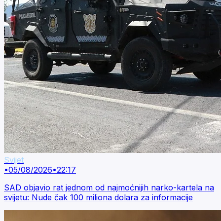
Svijet
•
05/08/2026
•
22:17
SAD objavio rat jednom od najmoćnijih narko-kartela na
svijetu: Nude čak 100 miliona dolara za informacije