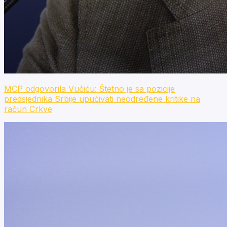
MCP odgovorila Vučiću: Štetno je sa pozicije
predsjednika Srbije upućivati neodređene kritike na
račun Crkve