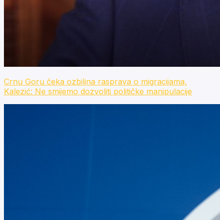
Crnu Goru čeka ozbiljna rasprava o migracijama,
Kalezić: Ne smijemo dozvoliti političke manipulacije