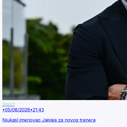
Sport
•
05/08/2026
•
21:43
Njukasl imenovao Jajslea za novog trenera