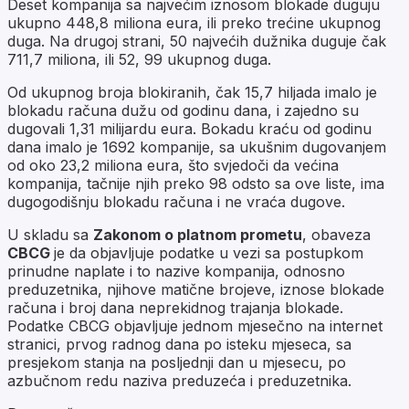
Deset kompanija sa najvećim iznosom blokade duguju
ukupno 448,8 miliona eura, ili preko trećine ukupnog
duga. Na drugoj strani, 50 najvećih dužnika duguje čak
711,7 miliona, ili 52, 99 ukupnog duga.
Od ukupnog broja blokiranih, čak 15,7 hiljada imalo je
blokadu računa dužu od godinu dana, i zajedno su
dugovali 1,31 milijardu eura. Bokadu kraću od godinu
dana imalo je 1692 kompanije, sa ukušnim dugovanjem
od oko 23,2 miliona eura, što svjedoči da većina
kompanija, tačnije njih preko 98 odsto sa ove liste, ima
dugogodišnju blokadu računa i ne vraća dugove.
U skladu sa
Zakonom o platnom prometu
, obaveza
CBCG
je da objavljuje podatke u vezi sa postupkom
prinudne naplate i to nazive kompanija, odnosno
preduzetnika, njihove matične brojeve, iznose blokade
računa i broj dana neprekidnog trajanja blokade.
Podatke CBCG objavljuje jednom mjesečno na internet
stranici, prvog radnog dana po isteku mjeseca, sa
presjekom stanja na posljednji dan u mjesecu, po
azbučnom redu naziva preduzeća i preduzetnika.