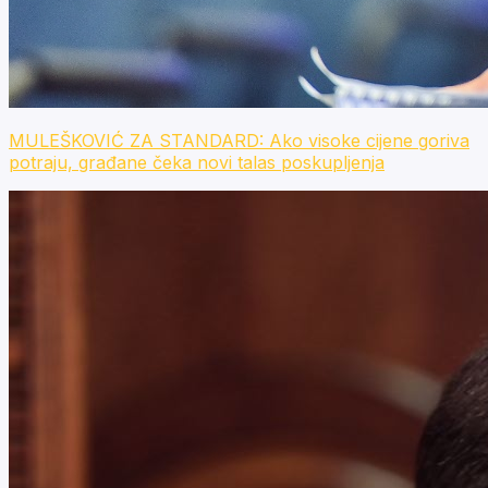
MULEŠKOVIĆ ZA STANDARD: Ako visoke cijene goriva
potraju, građane čeka novi talas poskupljenja