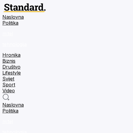
Naslovna
Politika
m:tel
tehnologija
Hronika
Biznis
Društvo
Lifestyle
Svijet
Sport
Video
Naslovna
Politika
m:tel
tehnologija