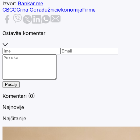
Izvor:
Bankar.me
CBCG
Crna Gora
dužnici
ekonomija
Firme
Ostavite komentar
Pošalji
Komentari (
0
)
Najnovije
Najčitanije