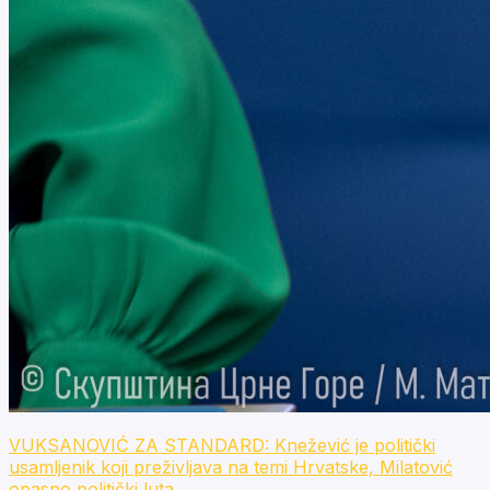
VUKSANOVIĆ ZA STANDARD: Knežević je politički
usamljenik koji preživljava na temi Hrvatske, Milatović
opasno politički luta