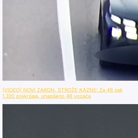
(VIDEO) NOVI ZAKON, STROŽE KAZNE: Za 48 sati
1.320 prekršaja, uhapšeno 48 vozača