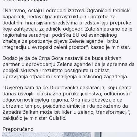
“Naravno, ostaju i određeni izazovi. Ograničeni tehnički
kapaciteti, nedovoljna infrastruktura i potreba za
dodatnim finansijskim sredstvima predstavljaju prepreke
koje zahtijevaju zajednički odgovor. Zato smatramo da je
regionalna saradnja i podrška EU od esencijalnog
značaja za postizanje ciljeva Zelene agende i bržu
integraciju u evropski zeleni prostor”, kazao je ministar.
Dodao je da će Crna Gora nastaviti da bude aktivan
partner u sprovođenju Zelene agende i da je spremna da
podijeli iskustva i rezultate postignute u oblasti
upravljanja otpadom i smanjenja plastičnog zagađenja.
“Uvjeren sam da će Dubrovačka deklaracija, koju ćemo
danas usvojiti, biti snažna poruka jedinstva, odlučnosti i
odgovornosti cijelog regiona. Ona nas obavezuje da
ubrzamo tempo, pojačamo ambicije i da pokažemo da
Zapadni Balkan može biti lider u zelenoj transformaciji”,
zaključio je ministar Ćulafić.
Preporučeno