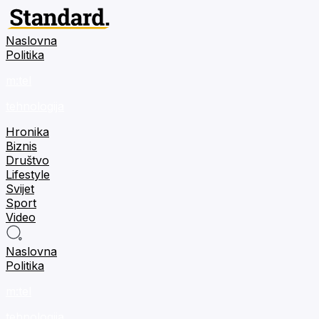
Naslovna
Politika
m:tel
tehnologija
Hronika
Biznis
Društvo
Lifestyle
Svijet
Sport
Video
Naslovna
Politika
m:tel
tehnologija