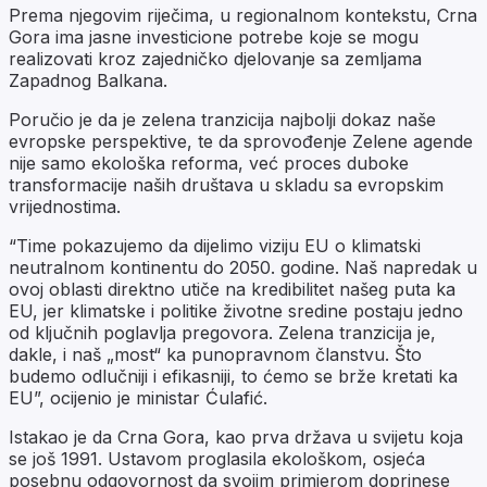
Prema njegovim riječima, u regionalnom kontekstu, Crna
Gora ima jasne investicione potrebe koje se mogu
realizovati kroz zajedničko djelovanje sa zemljama
Zapadnog Balkana.
Poručio je da je zelena tranzicija najbolji dokaz naše
evropske perspektive, te da sprovođenje Zelene agende
nije samo ekološka reforma, već proces duboke
transformacije naših društava u skladu sa evropskim
vrijednostima.
“Time pokazujemo da dijelimo viziju EU o klimatski
neutralnom kontinentu do 2050. godine. Naš napredak u
ovoj oblasti direktno utiče na kredibilitet našeg puta ka
EU, jer klimatske i politike životne sredine postaju jedno
od ključnih poglavlja pregovora. Zelena tranzicija je,
dakle, i naš „most“ ka punopravnom članstvu. Što
budemo odlučniji i efikasniji, to ćemo se brže kretati ka
EU”, ocijenio je ministar Ćulafić.
Istakao je da Crna Gora, kao prva država u svijetu koja
se još 1991. Ustavom proglasila ekološkom, osjeća
posebnu odgovornost da svojim primjerom doprinese