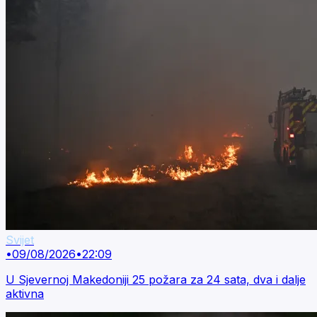
Svijet
•
09/08/2026
•
22:09
U Sjevernoj Makedoniji 25 požara za 24 sata, dva i dalje
aktivna