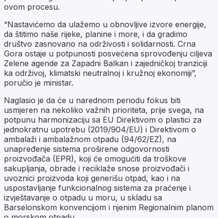
ovom procesu.
“Nastavićemo da ulažemo u obnovljive izvore energije,
da štitimo naše rijeke, planine i more, i da gradimo
društvo zasnovano na održivosti i solidarnosti. Crna
Gora ostaje u potpunosti posvećena sprovođenju ciljeva
Zelene agende za Zapadni Balkan i zajedničkoj tranziciji
ka održivoj, klimatski neutralnoj i kružnoj ekonomiji”,
poručio je ministar.
Naglasio je da će u narednom periodu fokus biti
usmjeren na nekoliko važnih prioriteta, prije svega, na
potpunu harmonizaciju sa EU Direktivom o plastici za
jednokratnu upotrebu (2019/904/EU) i Direktivom o
ambalaži i ambalažnom otpadu (94/62/EZ), na
unapređenje sistema proširene odgovornosti
proizvođača (EPR), koji će omogućiti da troškove
sakupljanja, obrade i reciklaže snose proizvođači i
uvoznici proizvoda koji generišu otpad, kao i na
uspostavljanje funkcionalnog sistema za praćenje i
izvještavanje o otpadu u moru, u skladu sa
Barselonskom konvencijom i njenim Regionalnim planom
o morskom otpadu.