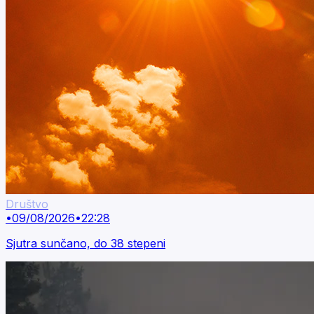
Društvo
•
09/08/2026
•
22:28
Sjutra sunčano, do 38 stepeni