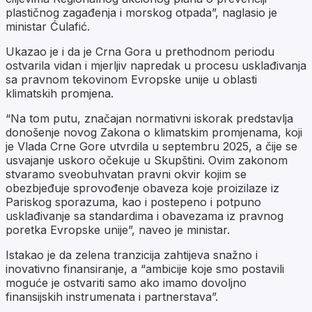
plastičnog zagađenja i morskog otpada”, naglasio je
ministar Ćulafić.
Ukazao je i da je Crna Gora u prethodnom periodu
ostvarila vidan i mjerljiv napredak u procesu usklađivanja
sa pravnom tekovinom Evropske unije u oblasti
klimatskih promjena.
“Na tom putu, značajan normativni iskorak predstavlja
donošenje novog Zakona o klimatskim promjenama, koji
je Vlada Crne Gore utvrdila u septembru 2025, a čije se
usvajanje uskoro očekuje u Skupštini. Ovim zakonom
stvaramo sveobuhvatan pravni okvir kojim se
obezbjeđuje sprovođenje obaveza koje proizilaze iz
Pariskog sporazuma, kao i postepeno i potpuno
usklađivanje sa standardima i obavezama iz pravnog
poretka Evropske unije”, naveo je ministar.
Istakao je da zelena tranzicija zahtijeva snažno i
inovativno finansiranje, a “ambicije koje smo postavili
moguće je ostvariti samo ako imamo dovoljno
finansijskih instrumenata i partnerstava”.