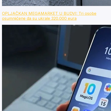
OPLJAČKAN MEGAMARKET U BUDVI: Tri osobe
osumnjičene da su ukrale 320.000 eura