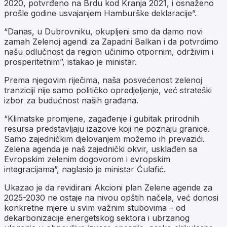
2020, potvrđeno na Brdu kod Kranja 2021, i osnaženo
prošle godine usvajanjem Hamburške deklaracije”.
“Danas, u Dubrovniku, okupljeni smo da damo novi
zamah Zelenoj agendi za Zapadni Balkan i da potvrdimo
našu odlučnost da region učinimo otpornim, održivim i
prosperitetnim”, istakao je ministar.
Prema njegovim riječima, naša posvećenost zelenoj
tranziciji nije samo političko opredjeljenje, već strateški
izbor za budućnost naših građana.
“Klimatske promjene, zagađenje i gubitak prirodnih
resursa predstavljaju izazove koji ne poznaju granice.
Samo zajedničkim djelovanjem možemo ih prevazići.
Zelena agenda je naš zajednički okvir, usklađen sa
Evropskim zelenim dogovorom i evropskim
integracijama”, naglasio je ministar Ćulafić.
Ukazao je da revidirani Akcioni plan Zelene agende za
2025-2030 ne ostaje na nivou opštih načela, već donosi
konkretne mjere u svim važnim stubovima – od
dekarbonizacije energetskog sektora i ubrzanog