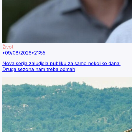
Život
•
09/08/2026
•
21:55
Nova serija zaludjela publiku za samo nekoliko dana:
Druga sezona nam treba odmah