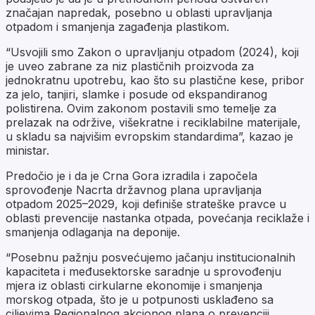
značajan napredak, posebno u oblasti upravljanja
otpadom i smanjenja zagađenja plastikom.
“Usvojili smo Zakon o upravljanju otpadom (2024), koji
je uveo zabrane za niz plastičnih proizvoda za
jednokratnu upotrebu, kao što su plastične kese, pribor
za jelo, tanjiri, slamke i posude od ekspandiranog
polistirena. Ovim zakonom postavili smo temelje za
prelazak na održive, višekratne i reciklabilne materijale,
u skladu sa najvišim evropskim standardima”, kazao je
ministar.
Predočio je i da je Crna Gora izradila i započela
sprovođenje Nacrta državnog plana upravljanja
otpadom 2025–2029, koji definiše strateške pravce u
oblasti prevencije nastanka otpada, povećanja reciklaže i
smanjenja odlaganja na deponije.
“Posebnu pažnju posvećujemo jačanju institucionalnih
kapaciteta i međusektorske saradnje u sprovođenju
mjera iz oblasti cirkularne ekonomije i smanjenja
morskog otpada, što je u potpunosti usklađeno sa
ciljevima Regionalnog akcionog plana o prevenciji