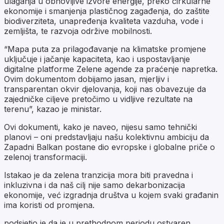
ulaganja u obnovljive izvore energije, preko cirkularne
ekonomije i smanjenja plastičnog zagađenja, do zaštite
biodiverziteta, unapređenja kvaliteta vazduha, vode i
zemljišta, te razvoja održive mobilnosti.
“Mapa puta za prilagođavanje na klimatske promjene
uključuje i jačanje kapaciteta, kao i uspostavljanje
digitalne platforme Zelene agende za praćenje napretka.
Ovim dokumentom dobijamo jasan, mjerljiv i
transparentan okvir djelovanja, koji nas obavezuje da
zajedničke ciljeve pretočimo u vidljive rezultate na
terenu”, kazao je ministar.
Ovi dokumenti, kako je naveo, nijesu samo tehnički
planovi – oni predstavljaju našu kolektivnu ambiciju da
Zapadni Balkan postane dio evropske i globalne priče o
zelenoj transformaciji.
Istakao je da zelena tranzicija mora biti pravedna i
inkluzivna i da naš cilj nije samo dekarbonizacija
ekonomije, već izgradnja društva u kojem svaki građanin
ima koristi od promjena.
podsjetio je da je u prethodnom periodu ostvaren