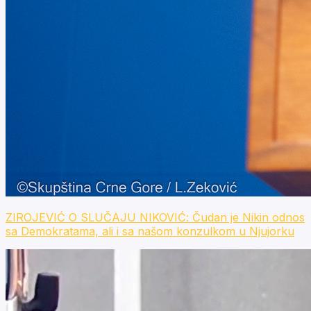
ZIROJEVIĆ O SLUČAJU NIKOVIĆ: Čudan je Nikin odnos
sa Demokratama, ali i sa našom konzulkom u Njujorku