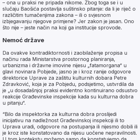
– ona u praksi ne pripada nikome. Zbog toga se i u
slučaju Baošića postavlja suštinsko pitanje: da li je riječ o
različitim tumačenjima zakona – ili o svjesnom
izbjegavanju njegove primjene? Jer zakon je jasan. Ono
što nije – jeste način na koji ga institucije sprovode.
Nemoć države
Da ovakve kontradiktornosti i zaobilaženje propisa u
načinu rada Ministarstva prostornog planiranja,
urbanizma i državne imovine nijesu „fatamorgana“ u
glavi novinara Pobjede, jasno je i kroz ranije odgovore
direktorice Uprave za zaštitu kulturnih dobara Petre
Zdravković, koja je za Pobjedu, podsjetimo, ustvrdila da
je „u dosadašnjoj praksi evidentno kontinuirano odsustvo
reakcije Građevinske inspekcije kada su kulturna dobra
u pitanju“.
“Bilo da inspektorka za kulturna dobra proslijedi
inicijativu na nadležnost Građevinskoj inspekciji ili to
Uprava uradi, odgovore na postupanja ili nijesmo dobili ili
je kroz iste konstatovano da nijesu uočene nepravilnosti.
U tom kontekstu možemo samo da konstatujemo da