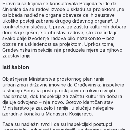
Pravnici sa kojima se konsultovala Pobjeda tvrde da
činjenica da se radovi izvode u skladu sa projektom „ne
oslobađa nadležne organe obaveze da ih zaustave
ukoliko postoji zabrana drugog državnog organa“. U
konkretnom slučaju, Uprava za zaštitu kulturnih dobara
donijela je rješenje o obustavi radova, što znači da je
svako dalje izvođenje radova bilo nezakonito – bez
obzira na usklađenost sa projektom. Uprkos tome,
Građevinska inspekcija nije preduzela mjere za njihovo
zaustavljanje.
Isti šablon
Objašnjenje Ministarstva prostornog planiranja,
urbanizma i državne imovine da Građevinska inspekcija
u slučaju Baošića postupa isključivo u okviru svojih
nadležnosti, dok Inspekcija za zaštitu kulturnih dobara
djeluje odvojeno – nije novo. Gotovo identičan stav
Ministarstvo je zauzelo i ranije, u slučaju nelegalne
izgradnje konaka u Manastiru Kosijerevo.
Tada su nadležni tvrdili da su inspekcijski postupci