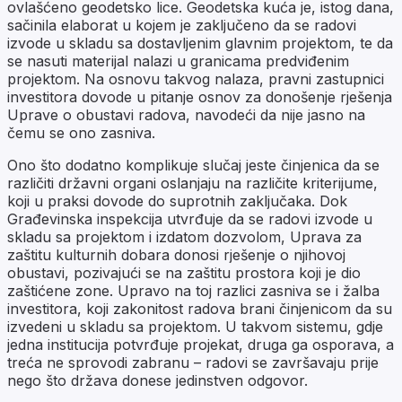
ovlašćeno geodetsko lice. Geodetska kuća je, istog dana,
sačinila elaborat u kojem je zaključeno da se radovi
izvode u skladu sa dostavljenim glavnim projektom, te da
se nasuti materijal nalazi u granicama predviđenim
projektom. Na osnovu takvog nalaza, pravni zastupnici
investitora dovode u pitanje osnov za donošenje rješenja
Uprave o obustavi radova, navodeći da nije jasno na
čemu se ono zasniva.
Ono što dodatno komplikuje slučaj jeste činjenica da se
različiti državni organi oslanjaju na različite kriterijume,
koji u praksi dovode do suprotnih zaključaka. Dok
Građevinska inspekcija utvrđuje da se radovi izvode u
skladu sa projektom i izdatom dozvolom, Uprava za
zaštitu kulturnih dobara donosi rješenje o njihovoj
obustavi, pozivajući se na zaštitu prostora koji je dio
zaštićene zone. Upravo na toj razlici zasniva se i žalba
investitora, koji zakonitost radova brani činjenicom da su
izvedeni u skladu sa projektom. U takvom sistemu, gdje
jedna institucija potvrđuje projekat, druga ga osporava, a
treća ne sprovodi zabranu – radovi se završavaju prije
nego što država donese jedinstven odgovor.